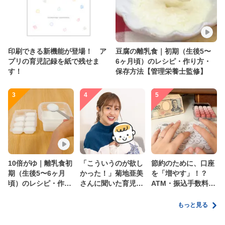
印刷できる新機能が登場！ ア
豆腐の離乳食｜初期（生後5〜
プリの育児記録を紙で残せま
6ヶ月頃）のレシピ・作り方・
す！
保存方法【管理栄養士監修】
3
4
5
10倍がゆ｜離乳食初
「こういうのが欲し
節約のために、口座
期（生後5〜6ヶ月
かった！」菊地亜美
を「増やす」！？
頃）のレシピ・作り
さんに聞いた育児
ATM・振込手数料の
方・保存方法【管理
の”リアルな本音”
ムダを減らす新しい
栄養士監修】
家計管理術
もっと見る