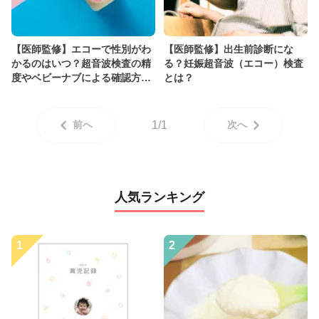
【医師監修】エコーで性別がわ
【医師監修】出生前診断にな
かるのはいつ？超音波検査の精
る？妊娠超音波（エコー）検査
度やベビーナブによる確認方法
とは？
を解説！
前へ
1/1
次へ
人気ランキング
1
2