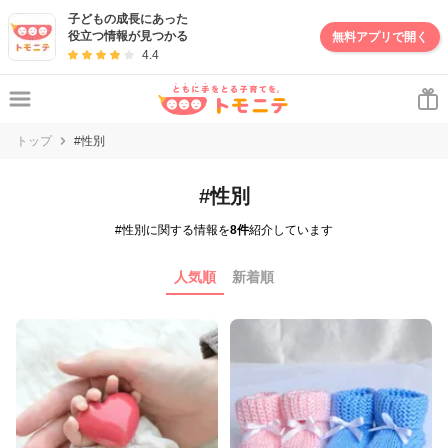
子どもの成長にあった
役立つ情報が見つかる
無料アプリで開く
4.4
トップ
#性別
#性別
#性別に関する情報を
8件
紹介しています
人気順
新着順