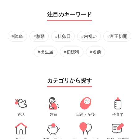
注目のキーワード
#陣痛
#胎動
#排卵日
#内祝い
#帝王切開
#出生届
#初穂料
#名前
カテゴリから探す
妊活
妊娠
出産・産後
子育て