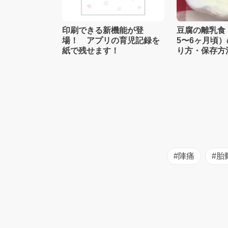
印刷できる新機能が登
豆腐の離乳食
場！ アプリの育児記録を
5〜6ヶ月頃
紙で残せます！
り方・保存方
士監修】
#陣痛
#胎