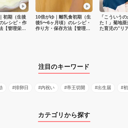
｜初期（生後
10倍がゆ｜離乳食初期（生
「こういうの
）のレシピ・作
後5〜6ヶ月頃）のレシピ・
た！」菊地亜
法【管理栄養
作り方・保存方法【管理栄
た育児の”リ
養士監修】
注目のキーワード
動
#排卵日
#内祝い
#帝王切開
#出生届
#
カテゴリから探す