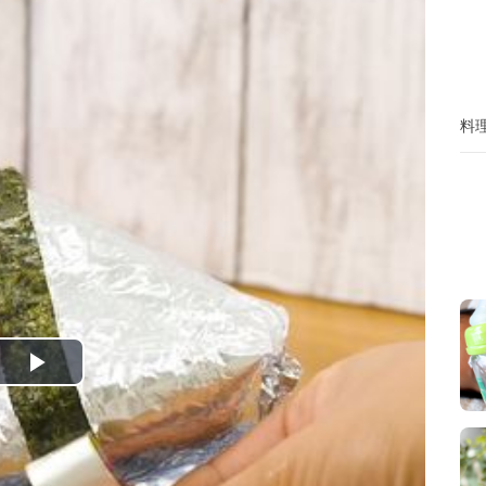
料
P
l
a