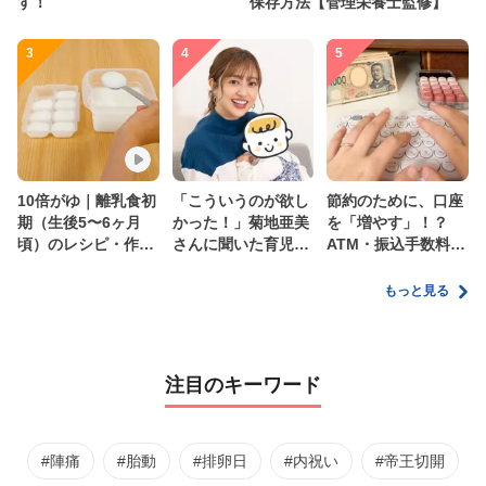
す！
保存方法【管理栄養士監修】
3
4
5
10倍がゆ｜離乳食初
「こういうのが欲し
節約のために、口座
期（生後5〜6ヶ月
かった！」菊地亜美
を「増やす」！？
頃）のレシピ・作り
さんに聞いた育児
ATM・振込手数料の
方・保存方法【管理
の”リアルな本音”
ムダを減らす新しい
栄養士監修】
家計管理術
もっと見る
注目のキーワード
#陣痛
#胎動
#排卵日
#内祝い
#帝王切開