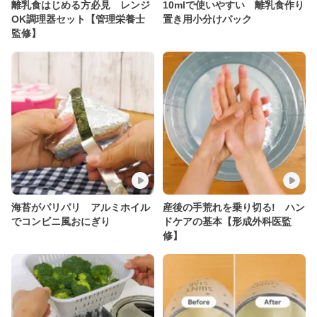
離乳食はじめる方必見 レンジ
10mlで使いやすい 離乳食作り
OK調理器セット【管理栄養士
置き用小分けパック
監修】
海苔がパリパリ アルミホイル
産後の手荒れを乗り切る! ハン
でコンビニ風おにぎり
ドケアの基本【形成外科医監
修】