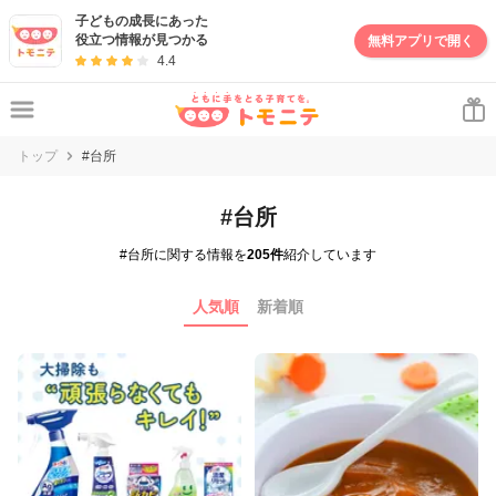
子どもの成長にあった
役立つ情報が見つかる
無料アプリで開く
4.4
トップ
#台所
#台所
#台所に関する情報を
205件
紹介しています
人気順
新着順