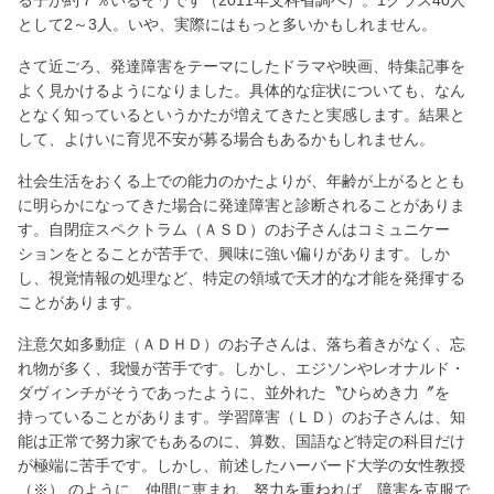
る子が約７％いるそうです（2011年文科省調べ）。1クラス40人
として2～3人。いや、実際にはもっと多いかもしれません。
さて近ごろ、発達障害をテーマにしたドラマや映画、特集記事を
よく見かけるようになりました。具体的な症状についても、なん
となく知っているというかたが増えてきたと実感します。結果と
して、よけいに育児不安が募る場合もあるかもしれません。
社会生活をおくる上での能力のかたよりが、年齢が上がるととも
に明らかになってきた場合に発達障害と診断されることがありま
す。自閉症スペクトラム（ＡＳＤ）のお子さんはコミュニケー
ションをとることが苦手で、興味に強い偏りがあります。しか
し、視覚情報の処理など、特定の領域で天才的な才能を発揮する
ことがあります。
注意欠如多動症（ＡＤＨＤ）のお子さんは、落ち着きがなく、忘
れ物が多く、我慢が苦手です。しかし、エジソンやレオナルド・
ダヴィンチがそうであったように、並外れた〝ひらめき力〞を
持っていることがあります。学習障害（ＬＤ）のお子さんは、知
能は正常で努力家でもあるのに、算数、国語など特定の科目だけ
が極端に苦手です。しかし、前述したハーバード大学の女性教授
（※） のように、仲間に恵まれ、努力を重ねれば、障害を克服で