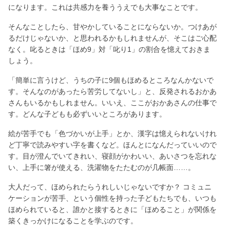
になります。これは共感力を養ううえでも大事なことです。
そんなことしたら、甘やかしていることにならないか。つけあが
るだけじゃないか、と思われるかもしれませんが、そこはご心配
なく。叱るときは「ほめ9」対「叱り1」の割合を憶えておきま
しょう。
「簡単に言うけど、うちの子に9個もほめるところなんかないで
す。そんなのがあったら苦労してないし」と、反発されるおかあ
さんもいるかもしれません。いいえ、ここがおかあさんの仕事で
す。どんな子どもも必ずいいところがあります。
絵が苦手でも「色づかいが上手」とか、漢字は憶えられないけれ
ど丁寧で読みやすい字を書くなど。ほんとになんだっていいので
す。目が澄んでいてきれい、寝顔がかわいい、あいさつを忘れな
い、上手に箸が使える、洗濯物をたたむのが几帳面……。
大人だって、ほめられたらうれしいじゃないですか？ コミュニ
ケーションが苦手、という個性を持った子どもたちでも、いつも
ほめられていると、誰かと接するときに「ほめること」が関係を
築くきっかけになることを学ぶのです。