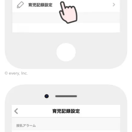
© every, Inc.