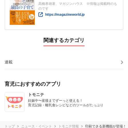
高橋孝雄著、マガジンハウス ※情報は掲載時のも
のです
https://magazineworld.jp
関連するカテゴリ
連載
育児におすすめのアプリ
トモニテ
妊娠中〜産後までずーっと使える！

育児記録・離乳食レシピなどのツールがたっぷり
トップ
ニュース・イベント
トモニテ情報
印刷できる新機能が登場！