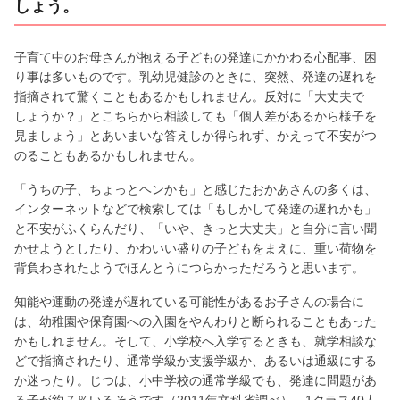
しょう。
子育て中のお母さんが抱える子どもの発達にかかわる心配事、困
り事は多いものです。乳幼児健診のときに、突然、発達の遅れを
指摘されて驚くこともあるかもしれません。反対に「大丈夫で
しょうか？」とこちらから相談しても「個人差があるから様子を
見ましょう」とあいまいな答えしか得られず、かえって不安がつ
のることもあるかもしれません。
「うちの子、ちょっとヘンかも」と感じたおかあさんの多くは、
インターネットなどで検索しては「もしかして発達の遅れかも」
と不安がふくらんだり、「いや、きっと大丈夫」と自分に言い聞
かせようとしたり、かわいい盛りの子どもをまえに、重い荷物を
背負わされたようでほんとうにつらかっただろうと思います。
知能や運動の発達が遅れている可能性があるお子さんの場合に
は、幼稚園や保育園への入園をやんわりと断られることもあった
かもしれません。そして、小学校へ入学するときも、就学相談な
どで指摘されたり、通常学級か支援学級か、あるいは通級にする
か迷ったり。じつは、小中学校の通常学級でも、発達に問題があ