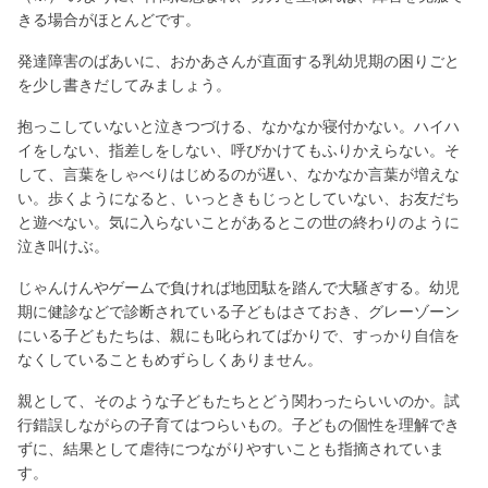
きる場合がほとんどです。
発達障害のばあいに、おかあさんが直面する乳幼児期の困りごと
を少し書きだしてみましょう。
抱っこしていないと泣きつづける、なかなか寝付かない。ハイハ
イをしない、指差しをしない、呼びかけてもふりかえらない。そ
して、言葉をしゃべりはじめるのが遅い、なかなか言葉が増えな
い。歩くようになると、いっときもじっとしていない、お友だち
と遊べない。気に入らないことがあるとこの世の終わりのように
泣き叫けぶ。
じゃんけんやゲームで負ければ地団駄を踏んで大騒ぎする。幼児
期に健診などで診断されている子どもはさておき、グレーゾーン
にいる子どもたちは、親にも叱られてばかりで、すっかり自信を
なくしていることもめずらしくありません。
親として、そのような子どもたちとどう関わったらいいのか。試
行錯誤しながらの子育てはつらいもの。子どもの個性を理解でき
ずに、結果として虐待につながりやすいことも指摘されていま
す。