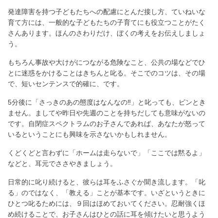
発達障害を持つ子どもたちへの配慮にとんだ接し方、ていねいな
育て方には、一般的な子どもたちの子育てにも役立つことがたく
さんあります。ほんのさわりだけ、ぼくの考えをお伝えしましょ
う。
もちろん事故や大けがにつながる危険なこと、公共の場などでひ
とに迷惑をかけることはきちんと叱る。そこでのコツは、その場
で、短いセンテンスで的確に、です。
5分後に「さっきのあの態度はなんなの‼」と叱っても、ピンとき
ません。ましてや昨日や先週のことを持ちだしても意味がないの
です。自閉症スペクトラムのお子さんであれば、あなたが怒って
いるということにも興味を示さないかもしれません。
くどくどと言わずに「ホームは走らないで」「ここでは黙るよ」
などと、耳元でささやきましょう。
日常的に叱り続けると、彼らは耳をふさぐか聞き流します。「叱
る」のではなく、「教える」ことが基本です。いざというときに
ひとつ叱るためには、９回はほめておいてください。忍耐強くほ
め続けることで、お子さんはひとの話に耳を傾けたいと思うよう