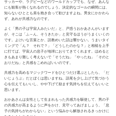
サッカーや、ラグビーなどのワールドカップでも、なぜ、あんな
にも観客が熱くなれるのでしょう。決定的なゴールの瞬間には、
知らないひととも肩を抱き合って歓びますよね。男女にかかわら
ず、あれが共感力なのです。
よく「男の子は宇宙人みたいだ」と、戸惑うおかあさんがいます
が、そこは「ふ～ん、そうきたか」と見守るほうがうまくいくの
です。よけいな言葉とか、説教めいた話は響かない。うまいタイ
ミングで「ん？ それで？」「どうしたのかな？」と相槌を上手
に打てば、宇宙人の息子が地球におりてきてくれます。ほめると
きもあまり難しく考えないで「そうだね」「やったね」「そのと
おりだね」と共感をこめればいいのです。
共感力を高めるマジックワードをひとつだけ選ぶとしたら、「だ
いじょうぶ」だとぼくは思いますね。語尾を少し上げて気づかう
心を伝えてもいいし、やや下げて励ます気持ちを伝えてもいいと
思います。
おかあさんは女性として生まれもった共感力を駆使して、男の子
の共感力が高まるように声をかけ、見守ってあげましょう。「息
子の気持ちがわからない」という悩みから解放されるきっかけに