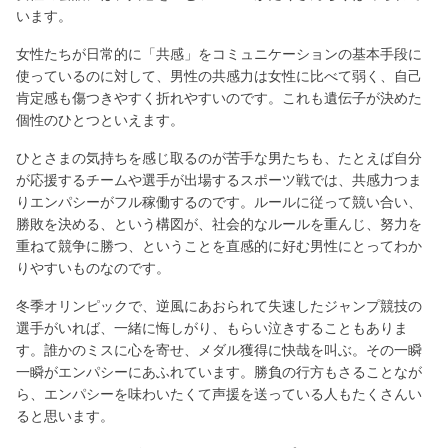
います。
女性たちが日常的に「共感」をコミュニケーションの基本手段に
使っているのに対して、男性の共感力は女性に比べて弱く、自己
肯定感も傷つきやすく折れやすいのです。これも遺伝子が決めた
個性のひとつといえます。
ひとさまの気持ちを感じ取るのが苦手な男たちも、たとえば自分
が応援するチームや選手が出場するスポーツ戦では、共感力つま
りエンパシーがフル稼働するのです。ルールに従って競い合い、
勝敗を決める、という構図が、社会的なルールを重んじ、努力を
重ねて競争に勝つ、ということを直感的に好む男性にとってわか
りやすいものなのです。
冬季オリンピックで、逆風にあおられて失速したジャンプ競技の
選手がいれば、一緒に悔しがり、もらい泣きすることもありま
す。誰かのミスに心を寄せ、メダル獲得に快哉を叫ぶ。その一瞬
一瞬がエンパシーにあふれています。勝負の行方もさることなが
ら、エンパシーを味わいたくて声援を送っている人もたくさんい
ると思います。