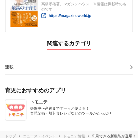
高橋孝雄著、マガジンハウス ※情報は掲載時のも
のです
https://magazineworld.jp
関連するカテゴリ
連載
育児におすすめのアプリ
トモニテ
妊娠中〜産後までずーっと使える！

育児記録・離乳食レシピなどのツールがたっぷり
トップ
ニュース・イベント
トモニテ情報
印刷できる新機能が登場！