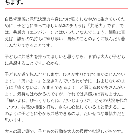
ちます。
自己肯定感と意思決定力を身につけ強くしなやかに生きていくた
めに、子どもに養ってほしい第3のチカラは「共感力」です。で
は、共感力（エンパシー）とはいったいなんでしょう。簡単に言
えば、誰かの気持ちに寄り添い、自分のことのように歓んだり悲
しんだりできることです。
子どもに共感力を持ってほしいと思うなら、まずは大人が子ども
に共感することです。心から。
子どもが道で転んだとします。ひざがすりむけて血がにじんでい
ます。「痛いよ～」と泣き叫んでいるわが子に、おまじないのよ
うに「痛くないよ、がまんできるよ！」と唱えるおかあさんがい
ます。気持ちはわかるのですが、それでは共感力は育ちません。
「痛いよね、びっくりしたね、だいじょうぶ?」とその状況を代弁
しつつ、共感の相槌を打ち、さらに心配しているよと伝える。こ
のように子どもに心から共感できるのは、たいせつな母親力だと
思います。
大人の悪い癖で、子どもの行動を大人の尺度で批評しがちです。