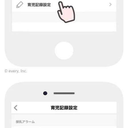
© every, Inc.