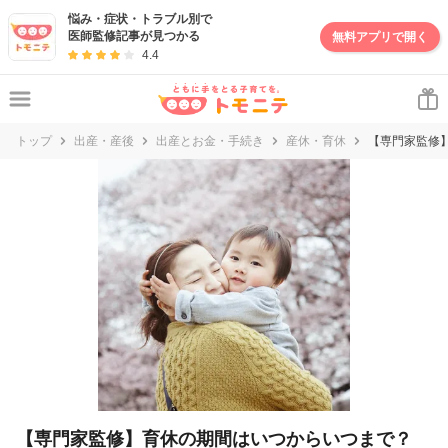
妊娠・出産・子育て情報サイト | トモニテ
悩み・症状・トラブル別で
医師監修記事が見つかる
無料アプリで開く
4.4
トップ
出産・産後
出産とお金・手続き
産休・育休
【専門家監修
【専門家監修】育休の期間はいつからいつまで？