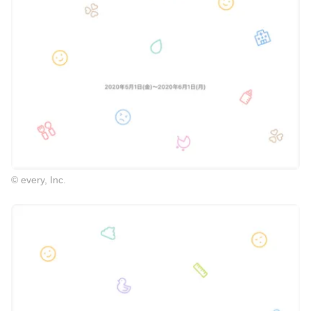
© every, Inc.