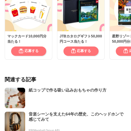
マックカード10,000円分
JTBカタログギフト50,000
星野リゾー
当たる！
円コース当たる！
50,000円
応募する
応募する
関連する記事
紙コップで作る吸い込みおもちゃの作り方
音楽シーンを支えた64年の歴史、このヘッドホンで
感じてみて
PR(Marshall Group AB)