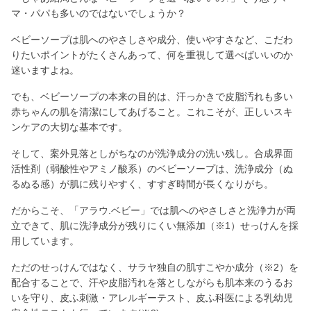
マ・パパも多いのではないでしょうか？
ベビーソープは肌へのやさしさや成分、使いやすさなど、こだわ
りたいポイントがたくさんあって、何を重視して選べばいいのか
迷いますよね。
でも、ベビーソープの本来の目的は、汗っかきで皮脂汚れも多い
赤ちゃんの肌を清潔にしてあげること。これこそが、正しいスキ
ンケアの大切な基本です。
そして、案外見落としがちなのが洗浄成分の洗い残し。合成界面
活性剤（弱酸性やアミノ酸系）のベビーソープは、洗浄成分（ぬ
るぬる感）が肌に残りやすく、すすぎ時間が長くなりがち。
だからこそ、「アラウ.ベビー」では肌へのやさしさと洗浄力が両
立できて、肌に洗浄成分が残りにくい無添加（※1）せっけんを採
用しています。
ただのせっけんではなく、サラヤ独自の肌すこやか成分（※2）を
配合することで、汗や皮脂汚れを落としながらも肌本来のうるお
いを守り、皮ふ刺激・アレルギーテスト、皮ふ科医による乳幼児