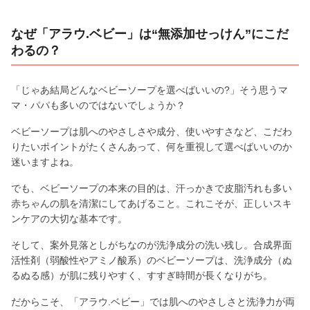
なぜ「アラウ.ベビー」は“無添加せっけん”にこだ
わるの？
「じゃあ結局どんなベビーソープを選べばいいの?」そう思うマ
マ・パパも多いのではないでしょうか？
ベビーソープは肌へのやさしさや成分、使いやすさなど、こだわ
りたいポイントがたくさんあって、何を重視して選べばいいのか
迷いますよね。
でも、ベビーソープの本来の目的は、汗っかきで皮脂汚れも多い
赤ちゃんの肌を清潔にしてあげること。これこそが、正しいスキ
ンケアの大切な基本です。
そして、案外見落としがちなのが洗浄成分の洗い残し。合成界面
活性剤（弱酸性やアミノ酸系）のベビーソープは、洗浄成分（ぬ
るぬる感）が肌に残りやすく、すすぎ時間が長くなりがち。
だからこそ、「アラウ.ベビー」では肌へのやさしさと洗浄力が両