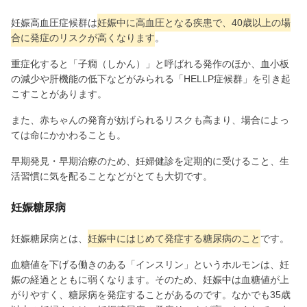
妊娠高血圧症候群は
妊娠中に高血圧となる疾患で、40歳以上の場
合に発症のリスクが高くなります
。
重症化すると「子癇（しかん）」と呼ばれる発作のほか、血小板
の減少や肝機能の低下などがみられる「HELLP症候群」を引き起
こすことがあります。
また、赤ちゃんの発育が妨げられるリスクも高まり、場合によっ
ては命にかかわることも。
早期発見・早期治療のため、妊婦健診を定期的に受けること、生
活習慣に気を配ることなどがとても大切です。
妊娠糖尿病
妊娠糖尿病とは、
妊娠中にはじめて発症する糖尿病のこと
です。
血糖値を下げる働きのある「インスリン」というホルモンは、妊
娠の経過とともに弱くなります。そのため、妊娠中は血糖値が上
がりやすく、糖尿病を発症することがあるのです。なかでも35歳