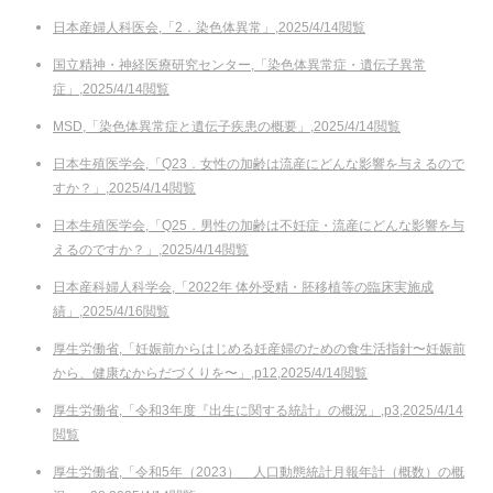
日本産婦人科医会,「2．染色体異常」,2025/4/14閲覧
国立精神・神経医療研究センター,「染色体異常症・遺伝子異常
症」,2025/4/14閲覧
MSD,「染色体異常症と遺伝子疾患の概要」,2025/4/14閲覧
日本生殖医学会,「Q23．女性の加齢は流産にどんな影響を与えるので
すか？」,2025/4/14閲覧
日本生殖医学会,「Q25．男性の加齢は不妊症・流産にどんな影響を与
えるのですか？」,2025/4/14閲覧
日本産科婦人科学会,「2022年 体外受精・胚移植等の臨床実施成
績」,2025/4/16閲覧
厚生労働省,「妊娠前からはじめる妊産婦のための食生活指針〜妊娠前
から、健康なからだづくりを〜」,p12,2025/4/14閲覧
厚生労働省,「令和3年度『出生に関する統計』の概況」,p3,2025/4/14
閲覧
厚生労働省,「令和5年（2023） 人口動態統計月報年計（概数）の概