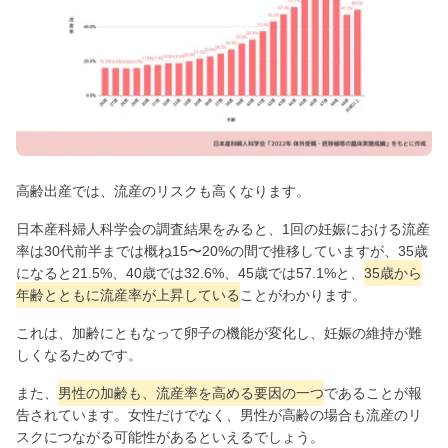
高齢出産では、流産のリスクも高くなります。
日本産科婦人科学会の調査結果をみると、1回の妊娠における流産
率は30代前半までは概ね15〜20%の間で推移していますが、35歳
になると21.5%、40歳では32.6%、45歳では57.1%と、
35歳から
年齢とともに流産率が上昇している
ことがわかります。
これは、加齢にともなって卵子の機能が変化し、妊娠の維持が難
しくなるためです。
また、
男性の加齢も、流産率を高める要因の一つ
であることが報
告されています。女性だけでなく、男性が高齢の場合も流産のリ
スクにつながる可能性があるといえるでしょう。