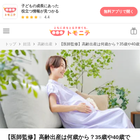
妊娠・出産・子育て情報サイト | トモニテ
子どもの成長にあった
役立つ情報が見つかる
無料アプリで開く
4.4
トップ
妊活
高齢出産
【医師監修】高齢出産は何歳から？35歳や40
【医師監修】高齢出産は何歳から？35歳や40歳で