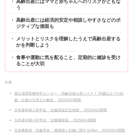
高齢出産にはママと赤ちゃんへのリスクがともな
う
高齢出産には経済的安定や相談しやすさなどのポ
ジティブな側面も
メリットとリスクを理解したうえで高齢出産する
かを判断しよう
食事や運動に気を配ること、定期的に健診を受け
ることが大切
出典
国立成育医療研究センター,「高齢出産は高リスク？ 35歳以上での妊
娠・出産の注意点を解説」,2025/4/14閲覧
日本産科婦人科学会,「妊娠高血圧症候群」,2025/4/14閲覧
日本産科婦人科学会,「妊娠糖尿病」,2025/4/14閲覧
日本糖尿病・妊娠学会,「糖尿病と妊娠に関するQ&A」,2025/4/14閲覧