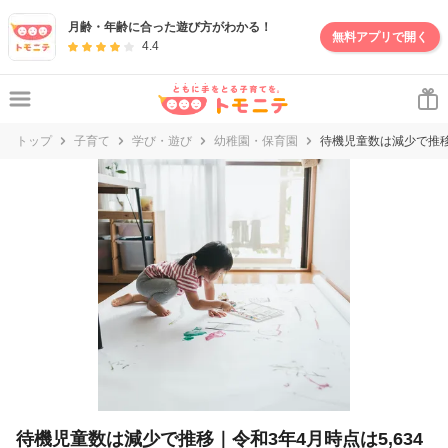
月齢・年齢に合った遊び方がわかる！
無料アプリで開く
4.4
トップ
子育て
学び・遊び
幼稚園・保育園
待機児童数は減少で推移
待機児童数は減少で推移｜令和3年4月時点は5,634