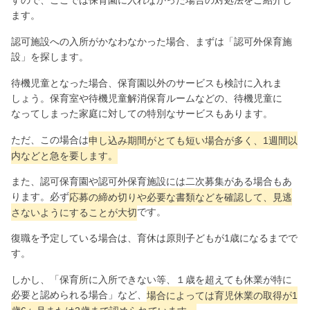
すので、ここでは保育園に入れなかった場合の対処法をご紹介し
ます。
認可施設への入所がかなわなかった場合、まずは「認可外保育施
設」を探します。
待機児童となった場合、保育園以外のサービスも検討に入れま
しょう。保育室や待機児童解消保育ルームなどの、待機児童に
なってしまった家庭に対しての特別なサービスもあります。
ただ、この場合は
申し込み期間がとても短い場合が多く、1週間以
内などと急を要します。
また、認可保育園や認可外保育施設には二次募集がある場合もあ
ります。必ず
応募の締め切りや必要な書類などを確認して、見逃
さないようにすることが大切
です。
復職を予定している場合は、育休は原則子どもが1歳になるまでで
す。
しかし、「保育所に入所できない等、１歳を超えても休業が特に
必要と認められる場合」など、
場合によっては育児休業の取得が1