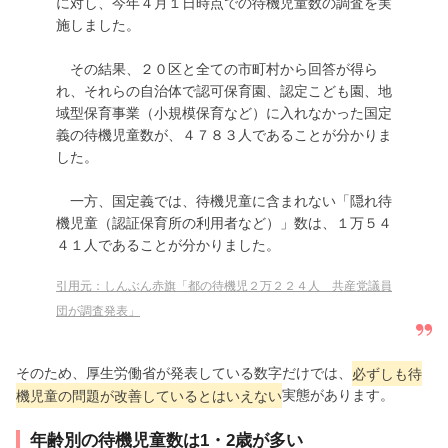
に対し、今年４月１日時点での待機児童数の調査を実
施しました。
その結果、２０区と全ての市町村から回答が得ら
れ、それらの自治体で認可保育園、認定こども園、地
域型保育事業（小規模保育など）に入れなかった国定
義の待機児童数が、４７８３人であることが分かりま
した。
一方、国定義では、待機児童に含まれない「隠れ待
機児童（認証保育所の利用者など）」数は、１万５４
４１人であることが分かりました。
引用元：しんぶん赤旗「都の待機児２万２２４人 共産党議員
団が調査発表」
そのため、厚生労働省が発表している数字だけでは、
必ずしも待
機児童の問題が改善しているとはいえない
実態があります。
年齢別の待機児童数は1・2歳が多い