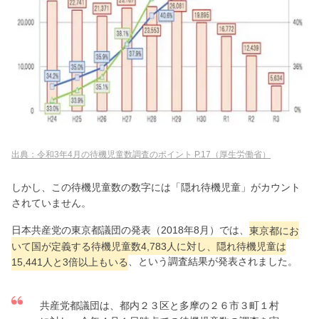
出典：令和3年4月の待機児童数調査のポイント P.17（厚生労働省）
しかし、この待機児童数の数字には「隠れ待機児童」がカウント
されていません。
日本共産党の東京都議団の発表（2018年8月）では、
東京都にお
いて国が定義する待機児童数4,783人に対し、隠れ待機児童は
15,441人と3倍以上もいる
、という調査結果が発表されました。
共産党都議団は、都内２３区と多摩の２６市３町１村