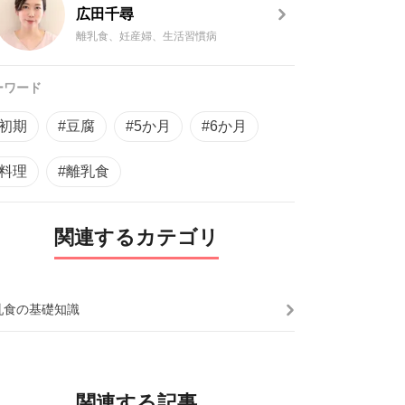
広田千尋
離乳食、妊産婦、生活習慣病
ーワード
#初期
#豆腐
#5か月
#6か月
#料理
#離乳食
関連するカテゴリ
乳食の基礎知識
関連する記事