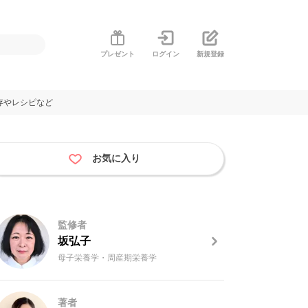
プレゼント
ログイン
新規登録
存やレシピなど
お気に入り
監修者
坂弘子
母子栄養学・周産期栄養学
著者