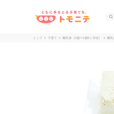
トップ
子育て
離乳食（0歳〜1歳6ヶ月頃）
離乳