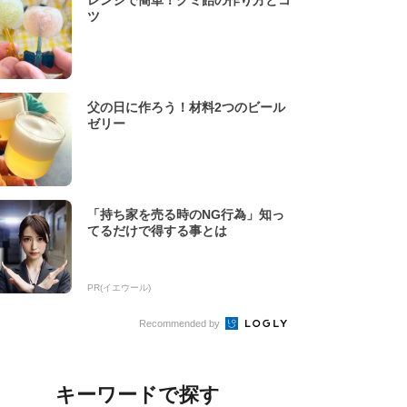
レンジで簡単！グミ飴の作り方とコ
ツ
父の日に作ろう！材料2つのビール
ゼリー
「持ち家を売る時のNG行為」知っ
てるだけで得する事とは
PR(イエウール)
Recommended by
キーワードで探す