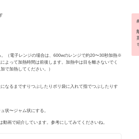
す
。（電子レンジの場合は、600wのレンジで約20〜30秒加熱※
境によって加熱時間は前後します。加熱中は目を離さないでく
追加で加熱してください。）
状になるまですりつぶしたりポリ袋に入れて指でつぶしたりす
ジュ状〜ジャム状にする。
は動画で紹介しています。参考にしてみてくださいね。