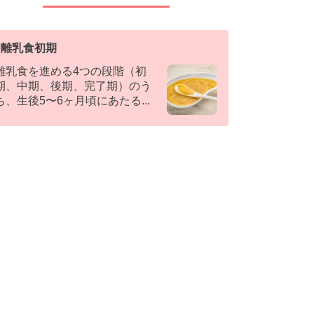
#
離乳食初期
離乳食を進める4つの段階（初
期、中期、後期、完了期）のう
ち、生後5〜6ヶ月頃にあたる
...