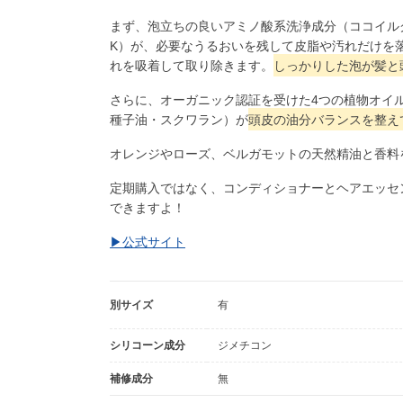
まず、泡立ちの良いアミノ酸系洗浄成分（ココイルグ
K）が、必要なうるおいを残して皮脂や汚れだけを
れを吸着して取り除きます。
しっかりした泡が髪と
さらに、オーガニック認証を受けた4つの植物オイ
種子油・スクワラン）が
頭皮の油分バランスを整え
オレンジやローズ、ベルガモットの天然精油と香料
定期購入ではなく、コンディショナーとヘアエッセ
できますよ！
▶︎公式サイト
別サイズ
有
シリコーン成分
ジメチコン
補修成分
無