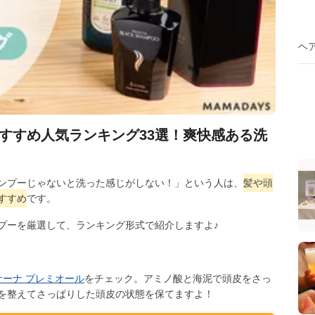
ヘ
おすすめ人気ランキング33選！爽快感ある洗
ンプーじゃないと洗った感じがしない！」という人は、
髪や頭
すすめ
です。
プーを厳選して、ランキング形式で紹介しますよ♪
サーナ プレミオール
をチェック。アミノ酸と海泥で頭皮をさっ
を整えてさっぱりした頭皮の状態を保てますよ！