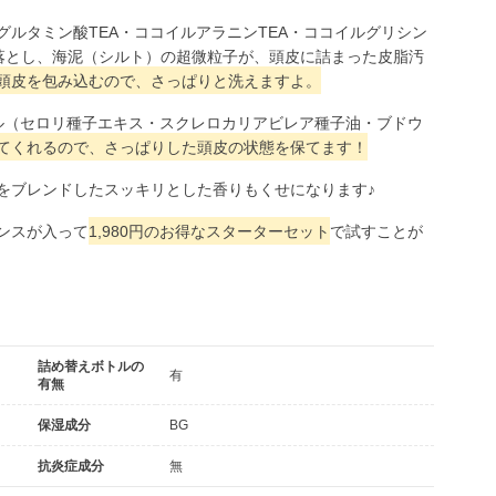
ルタミン酸TEA・ココイルアラニンTEA・ココイルグリシン
落とし、海泥（シルト）の超微粒子が、頭皮に詰まった皮脂汚
頭皮を包み込むので、さっぱりと洗えますよ。
ル（セロリ種子エキス・スクレロカリアビレア種子油・ブドウ
てくれるので、さっぱりした頭皮の状態を保てます！
をブレンドしたスッキリとした香りもくせになります♪
ンスが入って
1,980円のお得なスターターセット
で試すことが
詰め替えボトルの
有
有無
保湿成分
BG
抗炎症成分
無