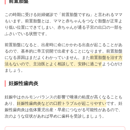
前置胎盤
この時期に受ける妊婦健診で「前置胎盤ですね」と言われるママ
もいます。前置胎盤とは、ママと赤ちゃんをつなぐ胎盤が正常よ
り低い位置にできてしまい、赤ちゃんが通る子宮の出口の一部を
ふさいでいる状態です。
前置胎盤になると、出産時に命にかかわる出血が起こることがあ
るので、基本的に帝王切開で出産することになります。前置胎盤
になる原因はまだよくわかっていません。また
前置胎盤を治す方
法もないので、主治医とよく相談して、安静に過ごす
よう心がけ
ましょう。
妊娠性歯肉炎
妊娠中はホルモンバランスの影響で唾液の粘度が高くなることも
あり、
妊娠性歯肉炎などの口腔トラブルが起こりやすい
です。妊
娠性歯肉炎は低体重児出産・早産につながる可能性があるので、
次のような症状があれば早めに歯科を受診しましょう。