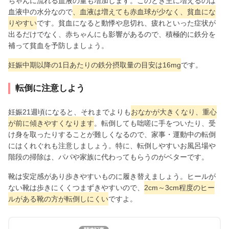
ちゃんに流れる血液の量も増加します。このとき主に増えるのは
血液中の水分なので
、血液は増えても赤血球が少なく、貧血にな
りやすい
です。貧血になると動悸や息切れ、疲れといった症状が
出るだけでなく、赤ちゃんにも影響があるので、積極的に鉄分を
補って貧血を予防しましょう。
妊娠中期以降の1日あたりの鉄分摂取量の目安は16mg
です。
転倒に注意しよう
妊娠21週頃になると、それまでよりも
おなかが大きくなり、重心
が前に傾きやすくなります
。転倒しても咄嗟に手をついたり、受
け身を取ったりすることが難しくなるので、家事・運動中の転倒
にはくれぐれも注意しましょう。特に、転倒しやすいお風呂場や
階段の掃除は、パパや家族に代わってもらうのがベターです。
靴は安定感があり歩きやすいものに履き替えましょう。ヒールが
ない靴は歩きにくくつまずきやすいので、
2cm～3cm程度のヒー
ルがある靴の方が転倒しにくい
ですよ。