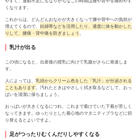
やすく、運動不足にもなりがちなこの時期は腰や背中を痛めやす
くなります。
これからは、どんどんおなかが大きくなって腰や背中への負担が
増えてくるので、
妊婦帯などを活用したり、適度に体を動かした
りして、腰痛・背中痛を防ぎましょう
。
乳汁が出る
この頃になると、出産後の授乳に向けて乳腺がさらに発達しま
す。
人によっては、
乳頭からクリーム色をした「乳汁」が分泌される
こともあります
。汚れたときはやさしく拭き取るなどして、おっ
ぱいを清潔に保ちましょう。
おっぱいが大きくなるにつれ、これまで着けていた下着が苦しく
なってきます。ゆったりとした着心地のマタニティブラなどに切
り替えるとよいですよ。
足がつったりむくんだりしやすくなる