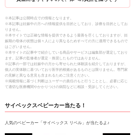
※本記事は公開時点での情報となります。
※本記事は妊娠中の方への情報提供を目的としており、診療を目的としてお
りません。
※本サイトでは正確な情報を提供できるよう最善を尽くしておりますが、妊
娠期の母体の状態は個々人により異なるためすべての方に適用できるもので
はございません。
※本サイトの記事中で紹介している商品やサービスは編集部が選定しており
ます。記事の監修者が選定・推奨したものではありません。
※記事の一部では妊娠中の方から寄せられた体験談を紹介しておりますが、
個人の実体験に基づいており医学的根拠があるものとは限りません。専門家
の見解と異なる意見も含まれるためご注意ください。
※掲載情報に基づく判断はユーザーの責任のもと行うこととし、必要に応じ
て適切な医療機関やかかりつけの病院などに相談・受診してください。
サイベックスベビーカー当たる！
人気のベビーカー「サイベックス リベル」が当たるよ♪