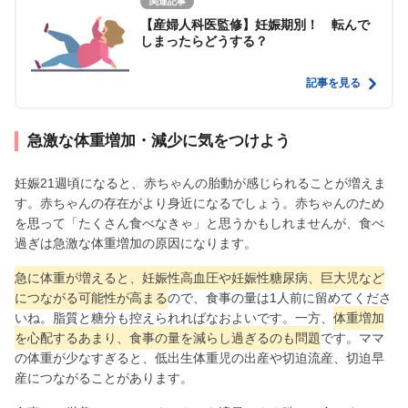
関連記事
【産婦人科医監修】妊娠期別！ 転んで
しまったらどうする？
記事を見る
急激な体重増加・減少に気をつけよう
妊娠21週頃になると、赤ちゃんの胎動が感じられることが増えま
す。赤ちゃんの存在がより身近になるでしょう。赤ちゃんのため
を思って「たくさん食べなきゃ」と思うかもしれませんが、食べ
過ぎは急激な体重増加の原因になります。
急に体重が増えると、妊娠性高血圧や妊娠性糖尿病、巨大児など
につながる可能性が高まる
ので、食事の量は1人前に留めてくださ
いね。脂質と糖分も控えられればなおよいです。一方、
体重増加
を心配するあまり、食事の量を減らし過ぎるのも問題
です。ママ
の体重が少なすぎると、低出生体重児の出産や切迫流産、切迫早
産につながることがあります。