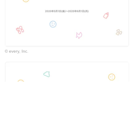
© every, Inc.