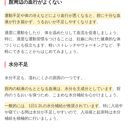
腟周辺の血行がよくない
運動不足や体の冷えなどにより血行が悪くなると、腟に十分な血
液が行き届かず、うるおいが不足しやすくなります
。
適度に運動をしたり、体を温めたりして血流を促進しましょう。
特に、適度な運動習慣をつけることは、妊娠に向けた健康的な体
づくりにも役立ちます。軽いストレッチやウォーキングなど、手
軽にできることからはじめてみましょう。
水分不足
水分不足も、濡れにくさの原因の一つです。
腟内の粘液のもととなる血液は、水分を主成分としています
。腟
内のうるおいを保つため、こまめな水分補給を心がけましょう。
一般的には、1日1.2Lの水分補給が推奨されています
。特に入浴中
や寝ている間は水分が不足しやすいので、入浴後と起床時は水分
補給を積極的に行いましょう。