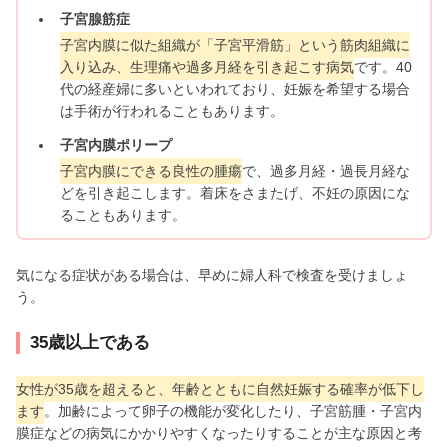
子宮腺筋症
子宮内膜に似た組織が「子宮平滑筋」という筋肉組織に
入り込み、生理痛や過多月経を引き起こす病気
です。40
代の経産婦に多いといわれており、妊娠を希望する場合
は手術が行われることもあります。
子宮内膜ポリープ
子宮内膜にできる良性の腫瘍
で、過多月経・過長月経な
どを引き起こします。着床をさまたげ、不妊の原因にな
ることもあります。
気になる症状がある場合は、早めに婦人科で検査を受けましょ
う。
35歳以上である
女性が35歳を超えると、年齢とともに自然妊娠する確率が低下し
ます
。加齢によって卵子の機能が変化したり、子宮筋腫・子宮内
膜症などの病気にかかりやすくなったりすることが主な原因と考