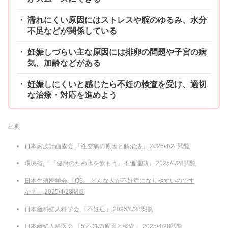
濡れにくい原因にはストレスや腟のゆるみ、水分
不足などが関係している
妊娠しづらい主な原因には排卵の問題や子宮の病
気、加齢などがある
妊娠しにくいと感じたら不妊の検査を受け、適切
な治療・対応を進めよう
出典
日本家族計画協会,「性交痛の原因と解消法」,2025/4/28閲覧
環境省,「『健康のため水を飲もう』推進運動」,2025/4/28閲覧
日本生殖医学会,「Q5. どんな人が不妊症になりやすいのです
か？」,2025/4/28閲覧
日本産科婦人科学会,「不妊症」,2025/4/28閲覧
日本産婦人科医会,「5.不妊の原因と検査」,2025/4/28閲覧