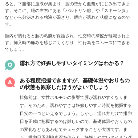
ると、下腹部に血液が集まり、腟の壁から血漿がにじみ出てきま
す。そこに、腟の左右にある「バルトリン腺」や「スキーン腺」
などから分泌される粘液が混ざり、腟内が濡れた状態になるので
す。
腟内が濡れると腟の粘膜が保護され、性交時の摩擦が軽減されま
す。挿入時の痛みを感じにくくなり、性行為をスムーズにできる
でしょう。
濡れ方で妊娠しやすいタイミングはわかる？
ある程度把握できますが、基礎体温やおりもの
の状態も観察したほうがよいでしょう
排卵前は、女性ホルモンの影響で腟が濡れやすくなりま
す。そのため、濡れやすさは妊娠しやすい時期を把握する
目安の一つといえるでしょう。しかし、濡れ方だけで排卵
日を正確に把握するのは難しいので、基礎体温やおりもの
の変化などもあわせてチェックすることが大切です。ま
た、排卵日予測検査薬を使うと、妊娠しやすいタイミング