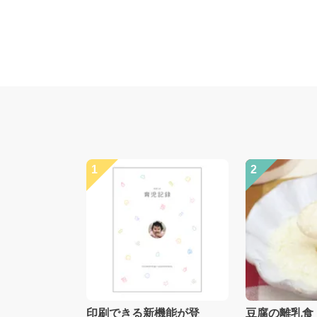
1
2
印刷できる新機能が登
豆腐の離乳食