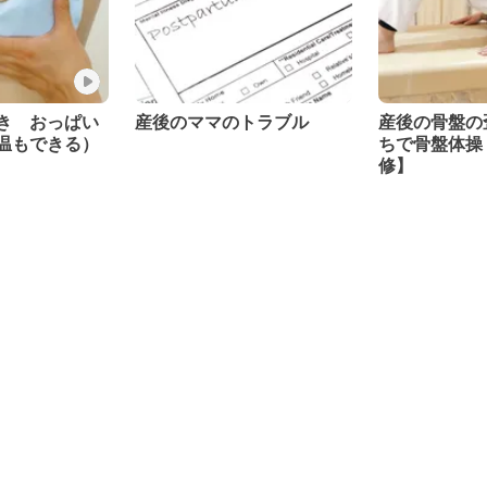
き おっぱい
産後のママのトラブル
産後の骨盤の
温もできる）
ちで骨盤体操
修】