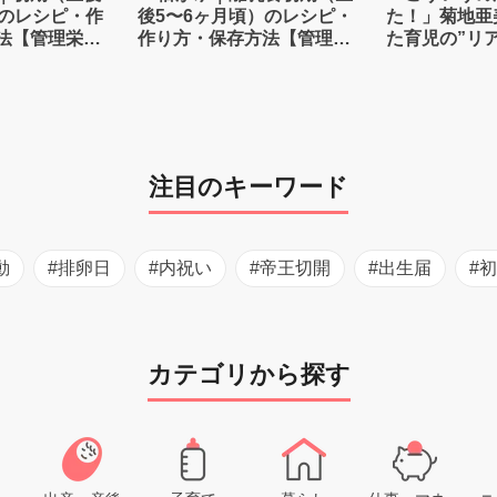
）のレシピ・作
後5〜6ヶ月頃）のレシピ・
た！」菊地亜
法【管理栄養
作り方・保存方法【管理栄
た育児の”リ
養士監修】
注目のキーワード
動
#排卵日
#内祝い
#帝王切開
#出生届
#
カテゴリから探す