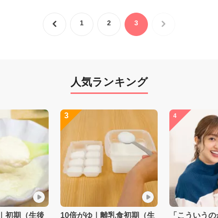
1
2
3
人気ランキング
3
4
｜初期（生後
10倍がゆ｜離乳食初期（生
「こういうの