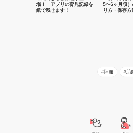
場！ アプリの育児記録を
5〜6ヶ月頃
紙で残せます！
り方・保存方
士監修】
#陣痛
#胎