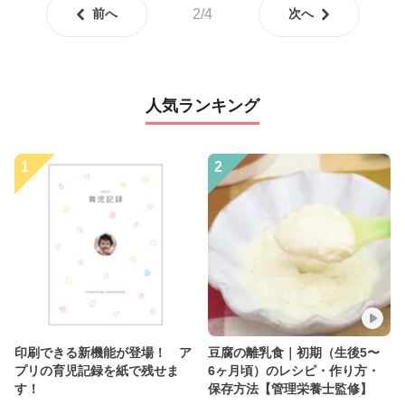
前へ
2/4
次へ
人気ランキング
1
2
印刷できる新機能が登場！ ア
豆腐の離乳食｜初期（生後5〜
プリの育児記録を紙で残せま
6ヶ月頃）のレシピ・作り方・
す！
保存方法【管理栄養士監修】