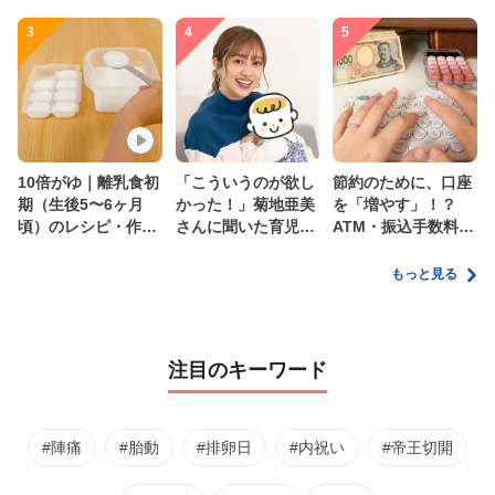
3
4
5
10倍がゆ｜離乳食初
「こういうのが欲し
節約のために、口座
期（生後5〜6ヶ月
かった！」菊地亜美
を「増やす」！？
頃）のレシピ・作り
さんに聞いた育児
ATM・振込手数料の
方・保存方法【管理
の”リアルな本音”
ムダを減らす新しい
栄養士監修】
家計管理術
もっと見る
注目のキーワード
#陣痛
#胎動
#排卵日
#内祝い
#帝王切開