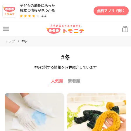
子どもの成長にあった
役立つ情報が見つかる
無料アプリで開く
4.4
トップ
#冬
#冬
#冬に関する情報を
67件
紹介しています
人気順
新着順