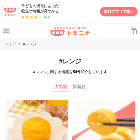
子どもの成長にあった
役立つ情報が見つかる
無料アプリで開く
4.4
トップ
#レンジ
#レンジ
#レンジに関する情報を
54件
紹介しています
人気順
新着順