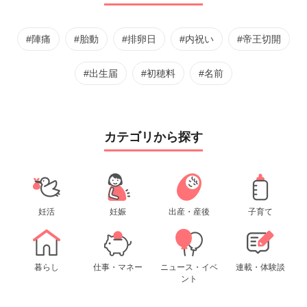
#陣痛
#胎動
#排卵日
#内祝い
#帝王切開
#出生届
#初穂料
#名前
カテゴリから探す
妊活
妊娠
出産・産後
子育て
暮らし
仕事・マネー
ニュース・イベ
連載・体験談
ント