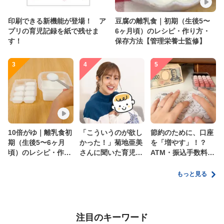
印刷できる新機能が登場！ ア
豆腐の離乳食｜初期（生後5〜
プリの育児記録を紙で残せま
6ヶ月頃）のレシピ・作り方・
す！
保存方法【管理栄養士監修】
3
4
5
10倍がゆ｜離乳食初
「こういうのが欲し
節約のために、口座
期（生後5〜6ヶ月
かった！」菊地亜美
を「増やす」！？
頃）のレシピ・作り
さんに聞いた育児
ATM・振込手数料の
方・保存方法【管理
の”リアルな本音”
ムダを減らす新しい
栄養士監修】
家計管理術
もっと見る
注目のキーワード