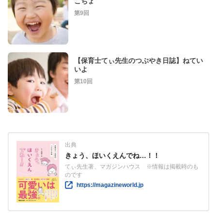
こちょ
第9回
【保育士てぃ先生のつぶやき日誌】ねてい
いよ
第10回
出典
きょう、ほいくえんでね…！！
てぃ先生著、マガジンハウス ※情報は掲載時のも
のです
https://magazineworld.jp