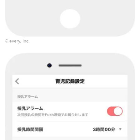
© every, Inc.