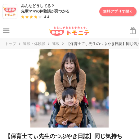
妊娠・出産・子育て情報サイト | トモニテ
みんなどうしてる？
先輩ママの体験談が見つかる
無料アプリで開く
4.4
トップ
連載・体験談
連載
【保育士てぃ先生のつぶやき日誌】同じ気
【保育士てぃ先生のつぶやき日誌】同じ気持ち