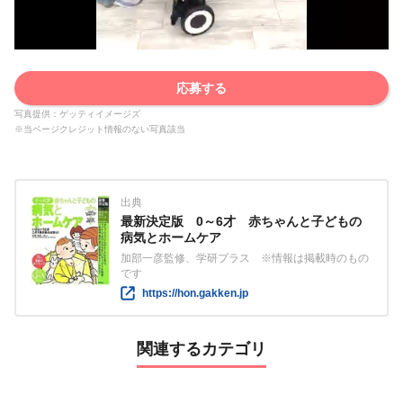
応募する
写真提供：ゲッティイメージズ
※当ページクレジット情報のない写真該当
出典
最新決定版 0～6才 赤ちゃんと子どもの
病気とホームケア
加部一彦監修、学研プラス ※情報は掲載時のもの
です
https://hon.gakken.jp
関連するカテゴリ