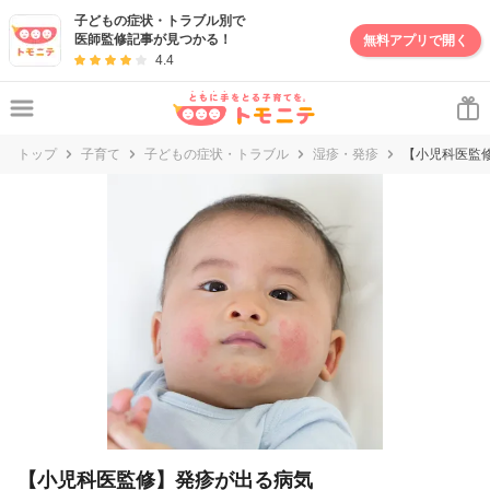
妊娠・出産・子育て情報サイト | トモニテ
子どもの症状・トラブル別で
医師監修記事が見つかる！
無料アプリで開く
4.4
トップ
子育て
子どもの症状・トラブル
湿疹・発疹
【小児科医監
【小児科医監修】発疹が出る病気