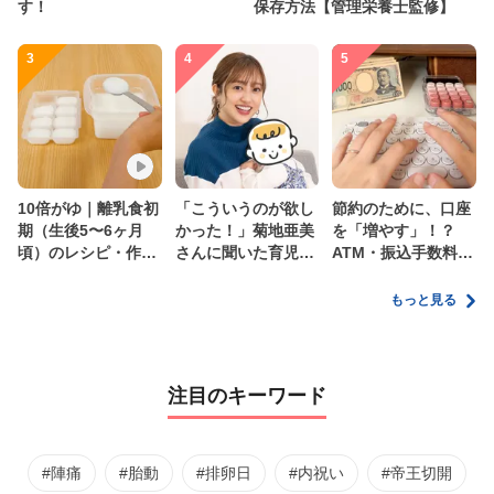
す！
保存方法【管理栄養士監修】
3
4
5
10倍がゆ｜離乳食初
「こういうのが欲し
節約のために、口座
期（生後5〜6ヶ月
かった！」菊地亜美
を「増やす」！？
頃）のレシピ・作り
さんに聞いた育児
ATM・振込手数料の
方・保存方法【管理
の”リアルな本音”
ムダを減らす新しい
栄養士監修】
家計管理術
もっと見る
注目のキーワード
#陣痛
#胎動
#排卵日
#内祝い
#帝王切開