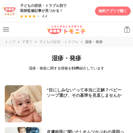
子どもの症状・トラブル別で
医師監修記事が見つかる！
無料アプリで開く
4.4
トップ
子育て
子どもの症状・トラブル
湿疹・発疹
湿疹・発疹
湿疹・発疹に関する情報を
53件
紹介しています
“目にしみない”って本当に正解？ベビー
ソープ選び、その基準を見直しませんか
皮膚科医に聞いた! オムツかぶれの原因っ