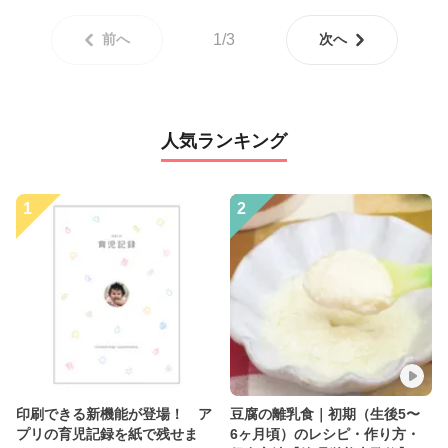
前へ
1/3
次へ
人気ランキング
1
2
印刷できる新機能が登場！ ア
豆腐の離乳食｜初期（生後5〜
プリの育児記録を紙で残せま
6ヶ月頃）のレシピ・作り方・