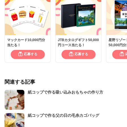
マックカード10,000円分
JTBカタログギフト50,000
星野リゾー
当たる！
円コース当たる！
50,000円
応募する
応募する
関連する記事
紙コップで作る吸い込みおもちゃの作り方
紙コップで作る父の日の毛糸カゴバッグ