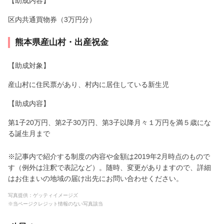
【助成内容】
区内共通買物券（3万円分）
熊本県産山村・出産祝金
【助成対象】
産山村に住民票があり、村内に居住している新生児
【助成内容】
第1子20万円、第2子30万円、第3子以降月々１万円を満５歳にな
る誕生月まで
※記事内で紹介する制度の内容や金額は2019年2月時点のもので
す（例外は注釈で表記など）。随時、変更がありますので、詳細
はお住まいの地域の届け出先にお問い合わせください。
写真提供：ゲッティイメージズ
※当ページクレジット情報のない写真該当