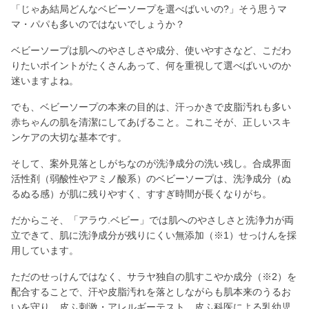
「じゃあ結局どんなベビーソープを選べばいいの?」そう思うマ
マ・パパも多いのではないでしょうか？
ベビーソープは肌へのやさしさや成分、使いやすさなど、こだわ
りたいポイントがたくさんあって、何を重視して選べばいいのか
迷いますよね。
でも、ベビーソープの本来の目的は、汗っかきで皮脂汚れも多い
赤ちゃんの肌を清潔にしてあげること。これこそが、正しいスキ
ンケアの大切な基本です。
そして、案外見落としがちなのが洗浄成分の洗い残し。合成界面
活性剤（弱酸性やアミノ酸系）のベビーソープは、洗浄成分（ぬ
るぬる感）が肌に残りやすく、すすぎ時間が長くなりがち。
だからこそ、「アラウ.ベビー」では肌へのやさしさと洗浄力が両
立できて、肌に洗浄成分が残りにくい無添加（※1）せっけんを採
用しています。
ただのせっけんではなく、サラヤ独自の肌すこやか成分（※2）を
配合することで、汗や皮脂汚れを落としながらも肌本来のうるお
いを守り、皮ふ刺激・アレルギーテスト、皮ふ科医による乳幼児