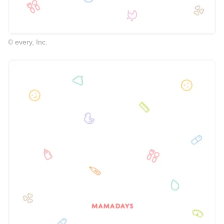
© every, Inc.