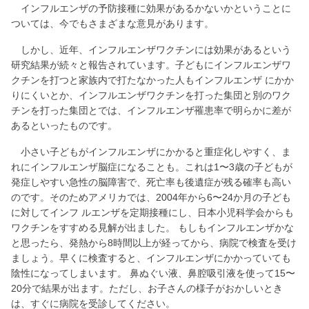
インフルエンザの予防接種に効果があるかないかということに
ついては、今でもさまざまな意見があります。
しかし、近年、インフルエンザワクチンには効果があるという
研究結果が続々と報告されています。子どもにインフルエンザワ
クチンを打つと家族内で打たなかった人もインフルエンザ にかか
りにくいとか、インフルエンザワクチンを打った集団と別のワク
チンを打った集団とでは、インフルエンザ罹患率で明らかに差が
あるといったものです。
小さい子どもがインフルエンザにかかると重症化しやすく、ま
れにインフルエンザ脳症になることも。これは1〜3歳の子どもが
発症しやすい急性の脳障害で、死亡率も後遺症が残る確率も高い
のです。そのためアメリカでは、2004年から6〜24か月の子ども
に対してインフ ルエンザを定期接種にし、日本小児科学会からも
ワクチンをすすめる見解が出ました。 もしもインフルエンザかな
と思ったら、発熱から8時間以上が経ってから、病院で検査を受け
ましょう。早くに検査すると、インフルエンザにかかっていても
陰性になってしまいます。 鼻ぬぐい液、鼻腔吸引液を使って15〜
20分で結果が出ます。ただし、お子さんの様子がおかしいとき
は、すぐに病院を受診してください。