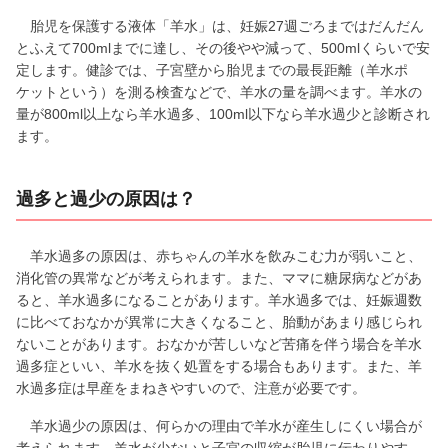
胎児を保護する液体「羊水」は、妊娠27週ごろまではだんだん
とふえて700mlまでに達し、その後やや減って、500mlくらいで安
定します。健診では、子宮壁から胎児までの最長距離（羊水ポ
ケットという）を測る検査などで、羊水の量を調べます。羊水の
量が800ml以上なら羊水過多、100ml以下なら羊水過少と診断され
ます。
過多と過少の原因は？
羊水過多の原因は、赤ちゃんの羊水を飲みこむ力が弱いこと、
消化管の異常などが考えられます。また、ママに糖尿病などがあ
ると、羊水過多になることがあります。羊水過多では、妊娠週数
に比べておなかが異常に大きくなること、胎動があまり感じられ
ないことがあります。おなかが苦しいなど苦痛を伴う場合を羊水
過多症といい、羊水を抜く処置をする場合もあります。また、羊
水過多症は早産をまねきやすいので、注意が必要です。
羊水過少の原因は、何らかの理由で羊水が産生しにくい場合が
考えられます。羊水が少ないと子宮の収縮が胎児に伝わりやす