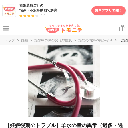
妊娠・出産・子育て情報サイト | トモニテ
妊娠週数ごとの
悩み・不安を動画で解決
無料アプリで開く
4.4
トップ
妊娠
妊娠中の体の変化や症状
妊婦の病気や気がかり
【妊
【妊娠後期のトラブル】羊水の量の異常（過多・過