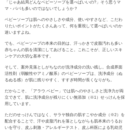
「じゃあ結局どんなベビーソープを選べばいいの?」そう思うマ
マ・パパも多いのではないでしょうか？
ベビーソープは肌へのやさしさや成分、使いやすさなど、こだわ
りたいポイントがたくさんあって、何を重視して選べばいいのか
迷いますよね。
でも、ベビーソープの本来の目的は、汗っかきで皮脂汚れも多い
赤ちゃんの肌を清潔にしてあげること。これこそが、正しいスキ
ンケアの大切な基本です。
そして、案外見落としがちなのが洗浄成分の洗い残し。合成界面
活性剤（弱酸性やアミノ酸系）のベビーソープは、洗浄成分（ぬ
るぬる感）が肌に残りやすく、すすぎ時間が長くなりがち。
だからこそ、「アラウ.ベビー」では肌へのやさしさと洗浄力が両
立できて、肌に洗浄成分が残りにくい無添加（※1）せっけんを採
用しています。
ただのせっけんではなく、サラヤ独自の肌すこやか成分（※2）を
配合することで、汗や皮脂汚れを落としながらも肌本来のうるお
いを守り、皮ふ刺激・アレルギーテスト、皮ふ科医による乳幼児