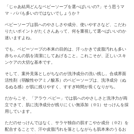
「じゃあ結局どんなベビーソープを選べばいいの?」そう思うマ
マ・パパも多いのではないでしょうか？
ベビーソープは肌へのやさしさや成分、使いやすさなど、こだわ
りたいポイントがたくさんあって、何を重視して選べばいいのか
迷いますよね。
でも、ベビーソープの本来の目的は、汗っかきで皮脂汚れも多い
赤ちゃんの肌を清潔にしてあげること。これこそが、正しいスキ
ンケアの大切な基本です。
そして、案外見落としがちなのが洗浄成分の洗い残し。合成界面
活性剤（弱酸性やアミノ酸系）のベビーソープは、洗浄成分（ぬ
るぬる感）が肌に残りやすく、すすぎ時間が長くなりがち。
だからこそ、「アラウ.ベビー」では肌へのやさしさと洗浄力が両
立できて、肌に洗浄成分が残りにくい無添加（※1）せっけんを採
用しています。
ただのせっけんではなく、サラヤ独自の肌すこやか成分（※2）を
配合することで、汗や皮脂汚れを落としながらも肌本来のうるお