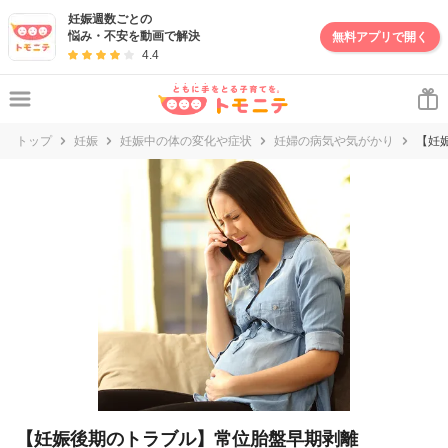
妊娠・出産・子育て情報サイト | トモニテ
妊娠週数ごとの
悩み・不安を動画で解決
無料アプリで開く
4.4
トップ
妊娠
妊娠中の体の変化や症状
妊婦の病気や気がかり
【妊
【妊娠後期のトラブル】常位胎盤早期剥離