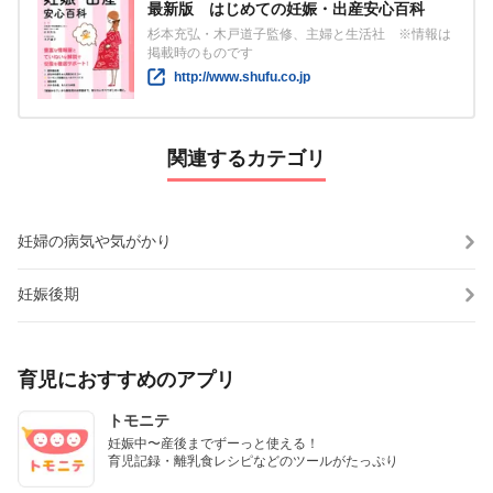
最新版 はじめての妊娠・出産安心百科
杉本充弘・木戸道子監修、主婦と生活社 ※情報は
掲載時のものです
http://www.shufu.co.jp
関連するカテゴリ
妊婦の病気や気がかり
妊娠後期
育児におすすめのアプリ
トモニテ
妊娠中〜産後までずーっと使える！

育児記録・離乳食レシピなどのツールがたっぷり