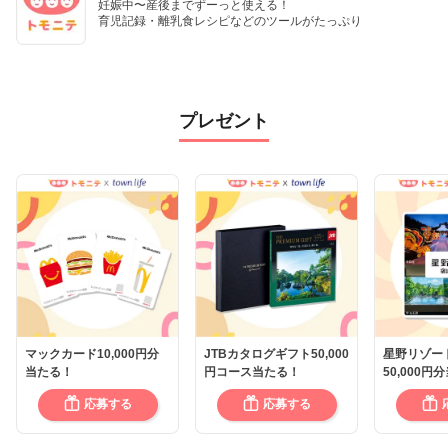
妊娠中〜産後までずーっと使える！

育児記録・離乳食レシピなどのツールがたっぷり
プレゼント
マックカード10,000円分
JTBカタログギフト50,000
星野リゾー
当たる！
円コース当たる！
50,000円
応募する
応募する