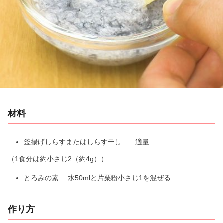
l
a
y
V
i
材料
d
e
釜揚げしらすまたはしらす干し 適量
（1食分は約小さじ2（約4g））
o
とろみの素 水50mlと片栗粉小さじ1を混ぜる
作り方