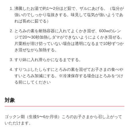
沸騰したお湯で約1〜2分ほど茹で、ザルにあげる。（塩分が
強いのでしっかり塩抜きする。味見して塩気が強いようであ
れば長めに茹でる）
とろみの素を耐熱容器に入れてよくかき混ぜ、600wのレン
ジで20〜30秒加熱しダマができないようによくかき混ぜる。
片栗粉が溶け切っていない場合は透明になるまで10秒ずつか
き混ぜながら加熱する。
すり鉢に入れ滑らかになるまでする。
すりつぶしたしらすにとろみの素を混ぜてお子さまの食べや
すいとろみ加減にする。※冷凍保存する場合はとろみをつけ
る前にしてください
対象
ゴックン期（生後5〜6か月頃）ころのお子さまから召し上がって
いただけます。