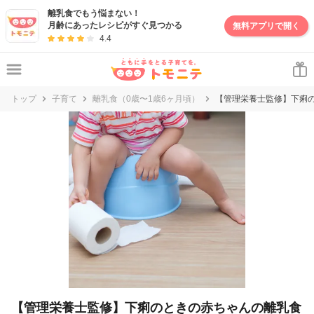
妊娠・出産・子育て情報サイト | トモニテ
離乳食でもう悩まない！
月齢にあったレシピがすぐ見つかる
無料アプリで開く
4.4
トップ
子育て
離乳食（0歳〜1歳6ヶ月頃）
【管理栄養士監修】下痢
【管理栄養士監修】下痢のときの赤ちゃんの離乳食