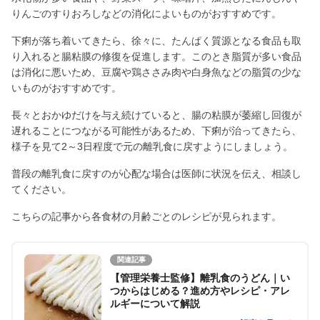
りんごのすりおろしなどの消化によいものがおすすめです。
下痢が落ち着いてきたら、徐々に、たんぱく質源となる食品も取
り入れると腸粘膜の修復を促進します。このとき脂質が多い食品
は消化に悪いため、豆腐や鶏ささみ肉や白身魚などの脂質の少な
いものがおすすめです。
長々とおかゆだけを与え続けていると、腸の粘膜が萎縮し回復が
遅れることにつながる可能性があるため、下痢が治ってきたら、
様子を見て2～3日程度で元の離乳食に戻すようにしましょう。
普段の離乳食に戻すのが心配な場合は医師に状況を伝え、相談し
てください。
こちらの記事から各食材の月齢ごとのレシピが見られます。
関連記事
【管理栄養士監修】離乳食のうどん｜い
つからはじめる？進め方やレシピ・アレ
ルギーについて解説