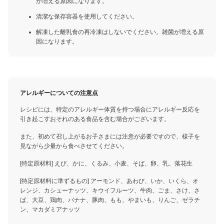
が増える原因になります。
清潔な保存容器を使用してください。
解凍した離乳食の再冷凍はしないでください。雑菌が増える原
因になります。
アレルギーについての注意点
レシピには、特定のアレルギー体質を持つ場合にアレルギー反応を
引き起こすおそれのある食品を含む場合がございます。
また、初めて召し上がるお子さまには注意が必要ですので、様子を
見ながら少量から食べさせてください。
[特定原材料] えび、かに、くるみ、小麦、そば、卵、乳、落花生
[特定原材料に準ずるもの] アーモンド、あわび、いか、いくら、オ
レンジ、カシューナッツ、キウイフルーツ、牛肉、ごま、さけ、さ
ば、大豆、鶏肉、バナナ、豚肉、もも、やまいも、りんご、ゼラチ
ン、マカダミアナッツ