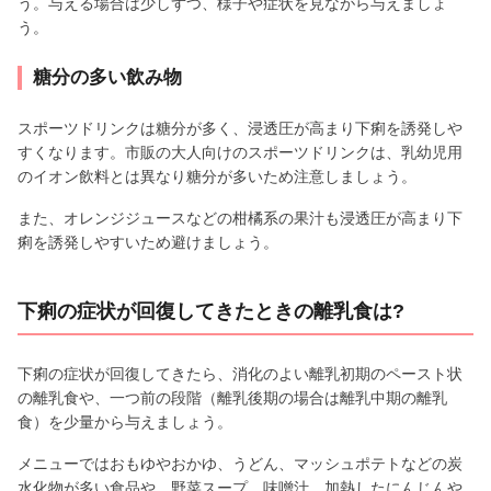
う。与える場合は少しずつ、様子や症状を見ながら与えましょ
う。
糖分の多い飲み物
スポーツドリンクは糖分が多く、浸透圧が高まり下痢を誘発しや
すくなります。市販の大人向けのスポーツドリンクは、乳幼児用
のイオン飲料とは異なり糖分が多いため注意しましょう。
また、オレンジジュースなどの柑橘系の果汁も浸透圧が高まり下
痢を誘発しやすいため避けましょう。
下痢の症状が回復してきたときの離乳食は?
下痢の症状が回復してきたら、消化のよい離乳初期のペースト状
の離乳食や、一つ前の段階（離乳後期の場合は離乳中期の離乳
食）を少量から与えましょう。
メニューではおもゆやおかゆ、うどん、マッシュポテトなどの炭
水化物が多い食品や、野菜スープ、味噌汁、加熱したにんじんや