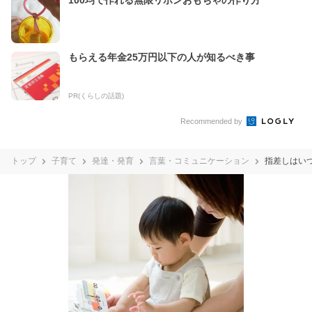
もらえる年金25万円以下の人が知るべき事
PR(くらしの話題)
Recommended by
トップ
子育て
発達・発育
言葉・コミュニケーション
指差しはい