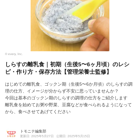
© every, Inc.
しらすの離乳食｜初期（生後5〜6ヶ月頃）のレシ
ピ・作り方・保存方法【管理栄養士監修】
はじめての離乳食、ゴックン期（生後5〜6か月頃）のしらすの調
理の仕方、イメージが分からず不安に思っていませんか？
今回は基本のゴックン期のしらすの調理の仕方をご紹介します
離乳食を始めてお粥や野菜、豆腐などが食べられるようになって
から、食べさせてあげてください
トモニテ編集部
更新日: 2025年5月27日
公開日: 2025年5月15日