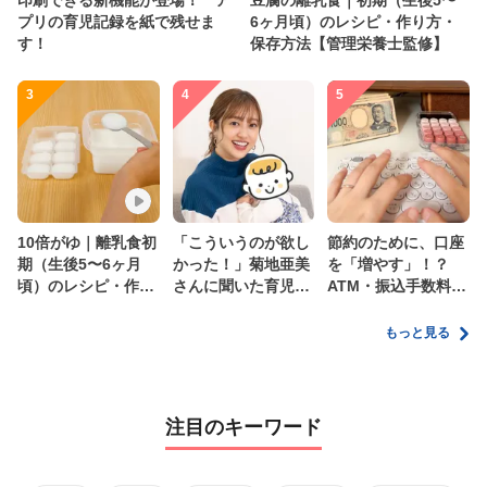
印刷できる新機能が登場！ ア
豆腐の離乳食｜初期（生後5〜
プリの育児記録を紙で残せま
6ヶ月頃）のレシピ・作り方・
す！
保存方法【管理栄養士監修】
3
4
5
10倍がゆ｜離乳食初
「こういうのが欲し
節約のために、口座
期（生後5〜6ヶ月
かった！」菊地亜美
を「増やす」！？
頃）のレシピ・作り
さんに聞いた育児
ATM・振込手数料の
方・保存方法【管理
の”リアルな本音”
ムダを減らす新しい
栄養士監修】
家計管理術
もっと見る
注目のキーワード