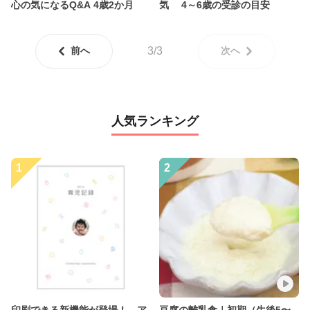
心の気になるQ&A 4歳2か月
気 4～6歳の受診の目安
前へ
3/3
次へ
人気ランキング
1
2