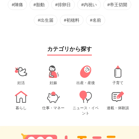
#陣痛
#胎動
#排卵日
#内祝い
#帝王切開
#出生届
#初穂料
#名前
カテゴリから探す
妊活
妊娠
出産・産後
子育て
暮らし
仕事・マネー
ニュース・イベ
連載・体験談
ント