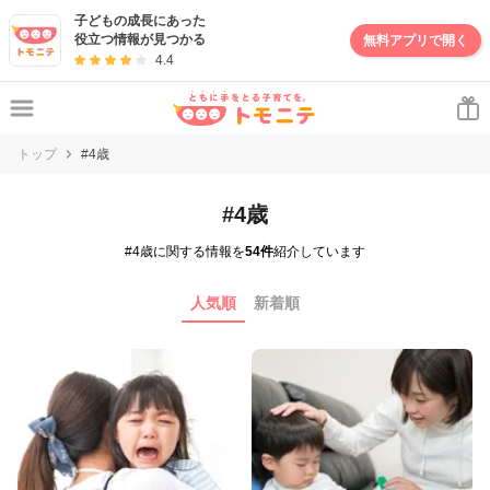
子どもの成長にあった
役立つ情報が見つかる
無料アプリで開く
4.4
トップ
#4歳
#4歳
#4歳に関する情報を
54件
紹介しています
人気順
新着順