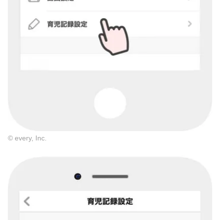
© every, Inc.