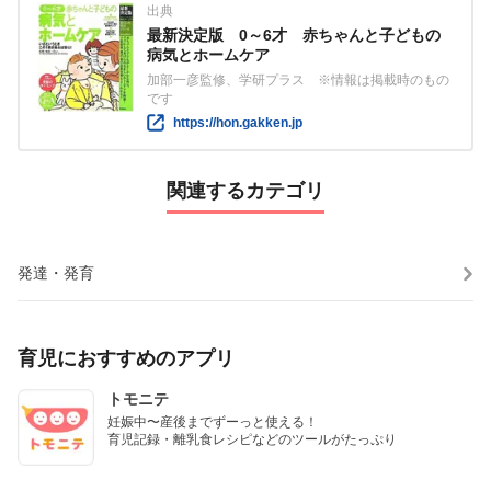
出典
最新決定版 0～6才 赤ちゃんと子どもの
病気とホームケア
加部一彦監修、学研プラス ※情報は掲載時のもの
です
https://hon.gakken.jp
関連するカテゴリ
発達・発育
育児におすすめのアプリ
トモニテ
妊娠中〜産後までずーっと使える！

育児記録・離乳食レシピなどのツールがたっぷり