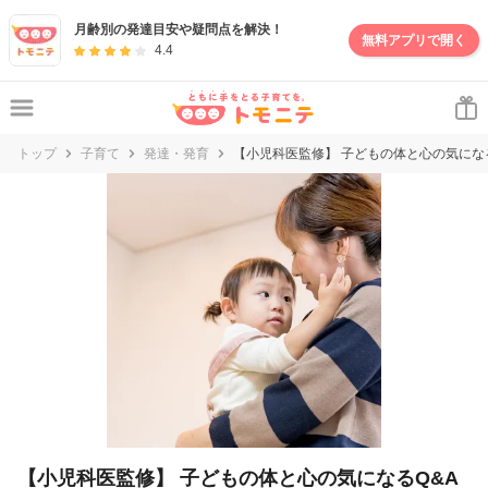
妊娠・出産・子育て情報サイト | トモニテ
月齢別の発達目安や疑問点を解決！
無料アプリで開く
4.4
トップ
子育て
発達・発育
【小児科医監修】 子どもの体と心の気になる
【小児科医監修】 子どもの体と心の気になるQ&A