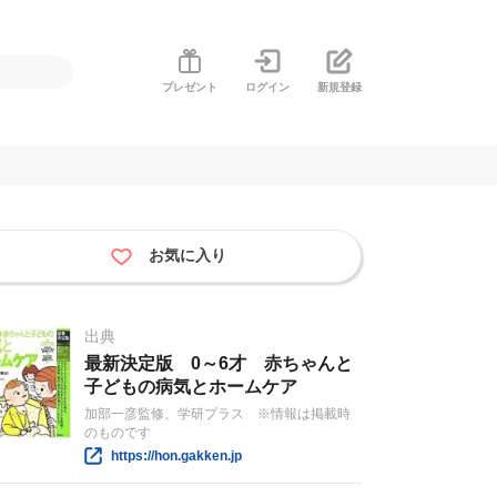
プレゼント
ログイン
新規登録
お気に入り
出典
最新決定版 0～6才 赤ちゃんと
子どもの病気とホームケア
加部一彦監修、学研プラス ※情報は掲載時
のものです
https://hon.gakken.jp