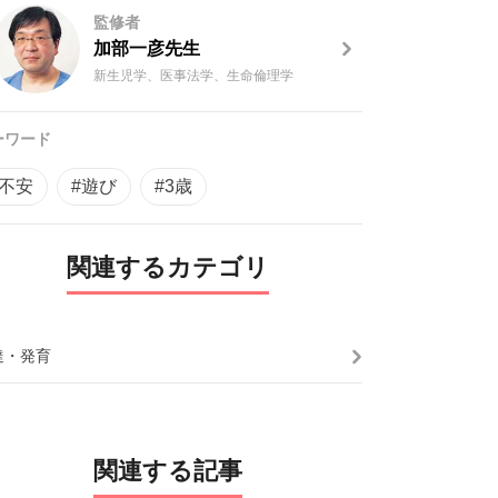
監修者
加部一彦先生
新生児学、医事法学、生命倫理学
ーワード
#不安
#遊び
#3歳
関連するカテゴリ
達・発育
関連する記事