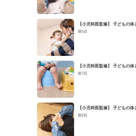
第6回
【小児科医監修】 子どもの体と
第7回
第8回