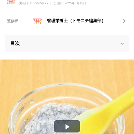
更新日: 2025年5月27日
公開日: 2025年5月15日
管理栄養士（トモニテ編集部）
監修者
目次
P