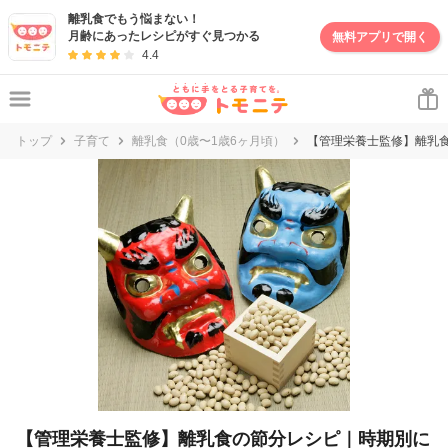
妊娠・出産・子育て情報サイト | トモニテ
離乳食でもう悩まない！
月齢にあったレシピがすぐ見つかる
無料アプリで開く
4.4
トップ
子育て
離乳食（0歳〜1歳6ヶ月頃）
【管理栄養士監修】離乳
【管理栄養士監修】離乳食の節分レシピ｜時期別に