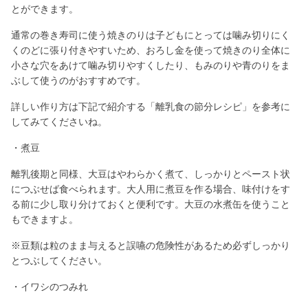
とができます。
通常の巻き寿司に使う焼きのりは子どもにとっては噛み切りにく
くのどに張り付きやすいため、おろし金を使って焼きのり全体に
小さな穴をあけて噛み切りやすくしたり、もみのりや青のりをま
ぶして使うのがおすすめです。
詳しい作り方は下記で紹介する「離乳食の節分レシピ」を参考に
してみてくださいね。
・煮豆
離乳後期と同様、大豆はやわらかく煮て、しっかりとペースト状
につぶせば食べられます。大人用に煮豆を作る場合、味付けをす
る前に少し取り分けておくと便利です。大豆の水煮缶を使うこと
もできますよ。
※豆類は粒のまま与えると誤嚥の危険性があるため必ずしっかり
とつぶしてください。
・イワシのつみれ