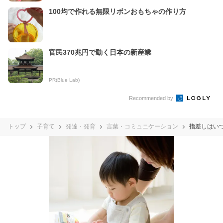
100均で作れる無限リボンおもちゃの作り方
官民370兆円で動く日本の新産業
PR(Blue Lab)
Recommended by
トップ
子育て
発達・発育
言葉・コミュニケーション
指差しはい