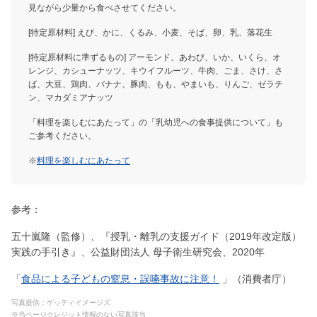
見ながら少量から食べさせてください。
[特定原材料] えび、かに、くるみ、小麦、そば、卵、乳、落花生
[特定原材料に準ずるもの] アーモンド、あわび、いか、いくら、オ
レンジ、カシューナッツ、キウイフルーツ、牛肉、ごま、さけ、さ
ば、大豆、鶏肉、バナナ、豚肉、もも、やまいも、りんご、ゼラチ
ン、マカダミアナッツ
「料理を楽しむにあたって」の「乳幼児への食事提供について」も
ご参考ください。
※
料理を楽しむにあたって
参考：
五十嵐隆（監修）、『授乳・離乳の支援ガイド（2019年改定版）
実践の手引き』、公益財団法人 母子衛生研究会、2020年
「
食品による子どもの窒息・誤嚥事故に注意！
」（消費者庁）
写真提供：ゲッティイメージズ
※当ページクレジット情報のない写真該当