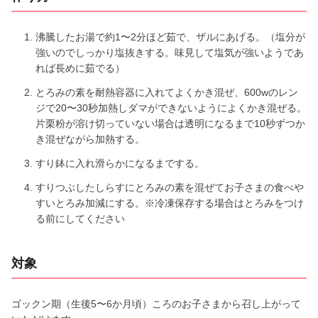
沸騰したお湯で約1〜2分ほど茹で、ザルにあげる。（塩分が
強いのでしっかり塩抜きする。味見して塩気が強いようであ
れば長めに茹でる）
とろみの素を耐熱容器に入れてよくかき混ぜ、600wのレン
ジで20〜30秒加熱しダマができないようによくかき混ぜる。
片栗粉が溶け切っていない場合は透明になるまで10秒ずつか
き混ぜながら加熱する。
すり鉢に入れ滑らかになるまでする。
すりつぶしたしらすにとろみの素を混ぜてお子さまの食べや
すいとろみ加減にする。※冷凍保存する場合はとろみをつけ
る前にしてください
対象
ゴックン期（生後5〜6か月頃）ころのお子さまから召し上がって