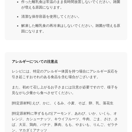
作った離乳食は常温のまま長時間放置しないでください。雑菌
が増える原因になります。
清潔な保存容器を使用してください。
解凍した離乳食の再冷凍はしないでください。雑菌が増える原
因になります。
アレルギーについての注意点
レシピには、特定のアレルギー体質を持つ場合にアレルギー反応を
引き起こすおそれのある食品を含む場合がございます。
また、初めて召し上がるお子さまには注意が必要ですので、様子を
見ながら少量から食べさせてください。
[特定原材料] えび、かに、くるみ、小麦、そば、卵、乳、落花生
[特定原材料に準ずるもの] アーモンド、あわび、いか、いくら、オ
レンジ、カシューナッツ、キウイフルーツ、牛肉、ごま、さけ、さ
ば、大豆、鶏肉、バナナ、豚肉、もも、やまいも、りんご、ゼラチ
ン、マカダミアナッツ