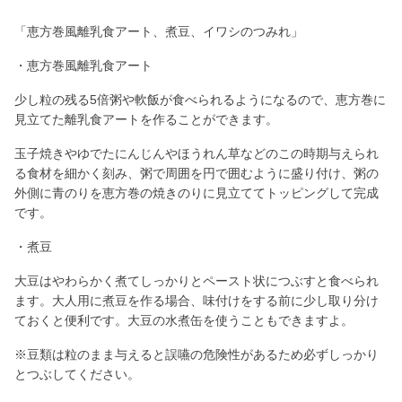
「恵方巻風離乳食アート、煮豆、イワシのつみれ」
・恵方巻風離乳食アート
少し粒の残る5倍粥や軟飯が食べられるようになるので、恵方巻に
見立てた離乳食アートを作ることができます。
玉子焼きやゆでたにんじんやほうれん草などのこの時期与えられ
る食材を細かく刻み、粥で周囲を円で囲むように盛り付け、粥の
外側に青のりを恵方巻の焼きのりに見立ててトッピングして完成
です。
・煮豆
大豆はやわらかく煮てしっかりとペースト状につぶすと食べられ
ます。大人用に煮豆を作る場合、味付けをする前に少し取り分け
ておくと便利です。大豆の水煮缶を使うこともできますよ。
※豆類は粒のまま与えると誤嚥の危険性があるため必ずしっかり
とつぶしてください。