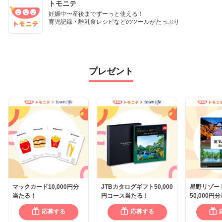
トモニテ
妊娠中〜産後までずーっと使える！

育児記録・離乳食レシピなどのツールがたっぷり
プレゼント
マックカード10,000円分
JTBカタログギフト50,000
星野リゾー
当たる！
円コース当たる！
50,000円
応募する
応募する