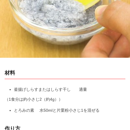
l
a
y
V
i
材料
d
e
釜揚げしらすまたはしらす干し 適量
（1食分は約小さじ2（約4g））
o
とろみの素 水50mlと片栗粉小さじ1を混ぜる
作り方