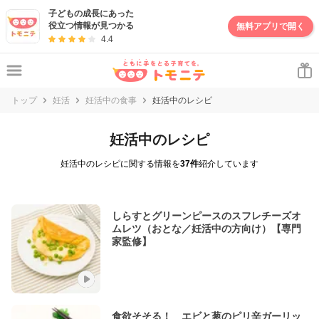
子どもの成長にあった
役立つ情報が見つかる
無料アプリで開く
4.4
トップ
妊活
妊活中の食事
妊活中のレシピ
妊活中のレシピ
妊活中のレシピに関する情報を
37件
紹介しています
しらすとグリーンピースのスフレチーズオ
ムレツ（おとな／妊活中の方向け）【専門
家監修】
食欲そそる！ エビと葱のピリ辛ガーリッ