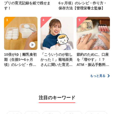
プリの育児記録を紙で残せま
6ヶ月頃）のレシピ・作り方・
す！
保存方法【管理栄養士監修】
3
4
5
10倍がゆ｜離乳食初
「こういうのが欲し
節約のために、口座
期（生後5〜6ヶ月
かった！」菊地亜美
を「増やす」！？
頃）のレシピ・作り
さんに聞いた育児
ATM・振込手数料の
方・保存方法【管理
の”リアルな本音”
ムダを減らす新しい
栄養士監修】
家計管理術
もっと見る
注目のキーワード