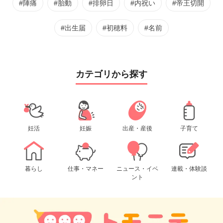
#陣痛
#胎動
#排卵日
#内祝い
#帝王切開
#出生届
#初穂料
#名前
カテゴリから探す
妊活
妊娠
出産・産後
子育て
暮らし
仕事・マネー
ニュース・イベ
連載・体験談
ント