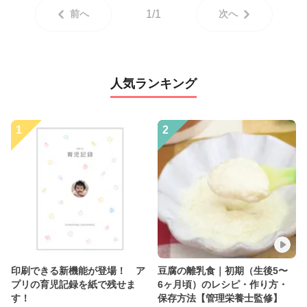
前へ
1/1
次へ
人気ランキング
1
2
印刷できる新機能が登場！ ア
豆腐の離乳食｜初期（生後5〜
プリの育児記録を紙で残せま
6ヶ月頃）のレシピ・作り方・
す！
保存方法【管理栄養士監修】