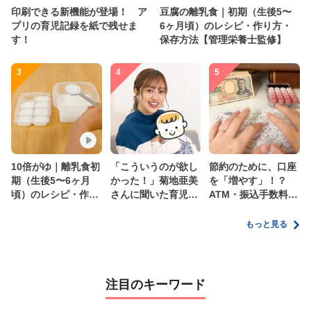
印刷できる新機能が登場！ ア
豆腐の離乳食｜初期（生後5〜
プリの育児記録を紙で残せま
6ヶ月頃）のレシピ・作り方・
す！
保存方法【管理栄養士監修】
3
4
5
10倍がゆ｜離乳食初
「こういうのが欲し
節約のために、口座
期（生後5〜6ヶ月
かった！」菊地亜美
を「増やす」！？
頃）のレシピ・作り
さんに聞いた育児
ATM・振込手数料の
方・保存方法【管理
の”リアルな本音”
ムダを減らす新しい
栄養士監修】
家計管理術
もっと見る
注目のキーワード