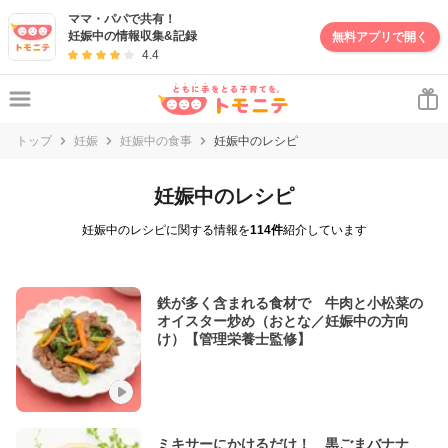
ママ・パパで共有！
妊娠中の情報収集&記録
無料アプリで開く
4.4
トップ
妊娠
妊娠中の食事
妊娠中のレシピ
妊娠中のレシピ
妊娠中のレシピに関する情報を
114件
紹介しています
鉄が多く含まれる食材で 牛肉と小松菜の
オイスター炒め（おとな／妊娠中の方向
け）【管理栄養士監修】
ミキサーにかけるだけ！ 黒ごまバナナ