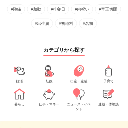
#陣痛
#胎動
#排卵日
#内祝い
#帝王切開
#出生届
#初穂料
#名前
カテゴリから探す
妊活
妊娠
出産・産後
子育て
暮らし
仕事・マネー
ニュース・イベ
連載・体験談
ント