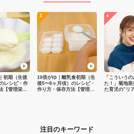
3
4
｜初期（生後
10倍がゆ｜離乳食初期（生
「こういうの
）のレシピ・作
後5〜6ヶ月頃）のレシピ・
た！」菊地亜
法【管理栄養
作り方・保存方法【管理栄
た育児の”リ
養士監修】
注目のキーワード