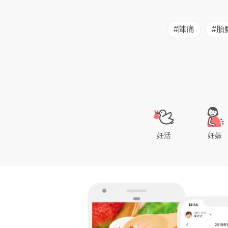
#陣痛
#胎
妊活
妊娠