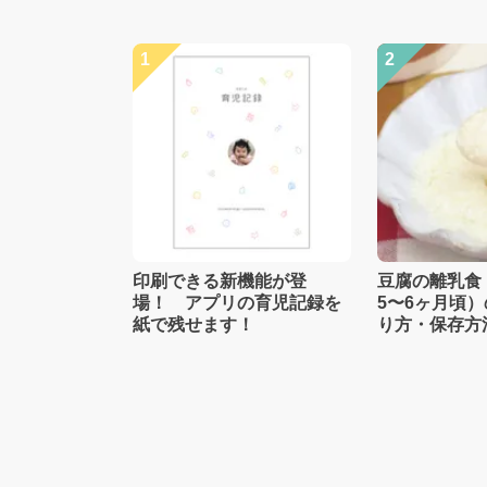
1
2
印刷できる新機能が登
豆腐の離乳食
場！ アプリの育児記録を
5〜6ヶ月頃
紙で残せます！
り方・保存方
士監修】