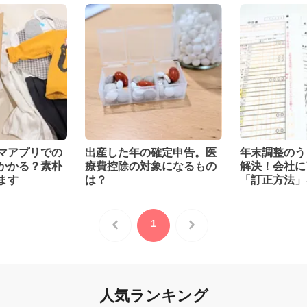
マアプリでの
出産した年の確定申告。医
年末調整のう
かかる？素朴
療費控除の対象になるもの
解決！会社に
ます
は？
「訂正方法」
1
人気ランキング