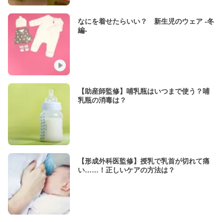
なにを着せたらいい？ 新生児のウェア -冬
編-
【助産師監修】哺乳瓶はいつまで使う？哺
乳瓶の消毒は？
【形成外科医監修】授乳で乳首が切れて痛
い……！正しいケアの方法は？