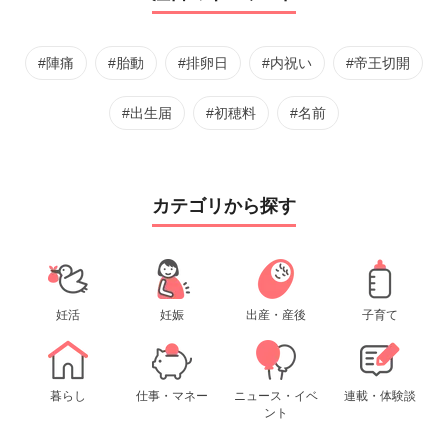
#陣痛
#胎動
#排卵日
#内祝い
#帝王切開
#出生届
#初穂料
#名前
カテゴリから探す
妊活
妊娠
出産・産後
子育て
暮らし
仕事・マネー
ニュース・イベ
連載・体験談
ント