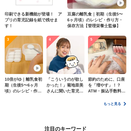
印刷できる新機能が登場！ ア
豆腐の離乳食｜初期（生後5〜
プリの育児記録を紙で残せま
6ヶ月頃）のレシピ・作り方・
す！
保存方法【管理栄養士監修】
3
4
5
10倍がゆ｜離乳食初
「こういうのが欲し
節約のために、口座
期（生後5〜6ヶ月
かった！」菊地亜美
を「増やす」！？
頃）のレシピ・作り
さんに聞いた育児
ATM・振込手数料の
方・保存方法【管理
の”リアルな本音”
ムダを減らす新しい
栄養士監修】
家計管理術
もっと見る
注目のキーワード