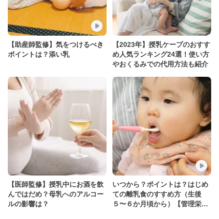
【助産師監修】気をつけるべき
【2023年】授乳ケープのおすす
ポイントは？添い乳
め人気ランキング24選！使い方
やおくるみでの代用方法も紹介
【医師監修】授乳中にお酒を飲
いつから？ポイントは？はじめ
んではだめ？母乳へのアルコー
ての離乳食のすすめ方（生後
ルの影響は？
５〜６か月頃から）【管理栄養
士監修】