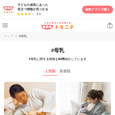
子どもの成長にあった
役立つ情報が見つかる
無料アプリで開く
4.4
トップ
#母乳
#母乳
#母乳に関する情報を
84件
紹介しています
人気順
新着順