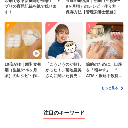
印刷できる新機能が登場！ ア
豆腐の離乳食｜初期（生後5〜
プリの育児記録を紙で残せま
6ヶ月頃）のレシピ・作り方・
す！
保存方法【管理栄養士監修】
3
4
5
10倍がゆ｜離乳食初
「こういうのが欲し
節約のために、口座
期（生後5〜6ヶ月
かった！」菊地亜美
を「増やす」！？
頃）のレシピ・作り
さんに聞いた育児
ATM・振込手数料の
方・保存方法【管理
の”リアルな本音”
ムダを減らす新しい
栄養士監修】
家計管理術
もっと見る
注目のキーワード