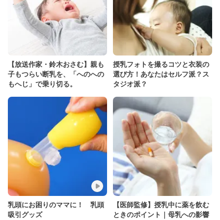
【放送作家・鈴木おさむ】親も
授乳フォトを撮るコツと衣装の
子もつらい断乳を、「へのへの
選び方！あなたはセルフ派？ス
もへじ」で乗り切る。
タジオ派？
乳頭にお困りのママに！ 乳頭
【医師監修】授乳中に薬を飲む
吸引グッズ
ときのポイント｜母乳への影響