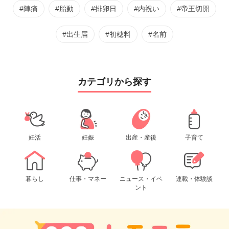
#陣痛
#胎動
#排卵日
#内祝い
#帝王切開
#出生届
#初穂料
#名前
カテゴリから探す
妊活
妊娠
出産・産後
子育て
暮らし
仕事・マネー
ニュース・イベ
連載・体験談
ント