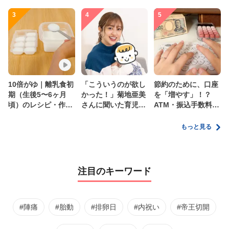
3
4
5
10倍がゆ｜離乳食初
「こういうのが欲し
節約のために、口座
期（生後5〜6ヶ月
かった！」菊地亜美
を「増やす」！？
頃）のレシピ・作り
さんに聞いた育児
ATM・振込手数料の
方・保存方法【管理
の”リアルな本音”
ムダを減らす新しい
栄養士監修】
家計管理術
もっと見る
注目のキーワード
#陣痛
#胎動
#排卵日
#内祝い
#帝王切開