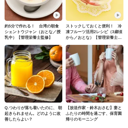
約5分で作れる！ 台湾の朝食
ストックしておくと便利！ 冷
シェントウジャン（おとな／授
凍フルーツ活用2レシピ（3歳頃
乳中）【管理栄養士監修】
から／おとな）【管理栄養士監
修】
Q.つわりが落ち着いたのに、 朝
【放送作家・鈴木おさむ】妻と
起きられません。どのように改
ふたりの時間を過ごす、保育園
善したらよい？
帰りのモーニング