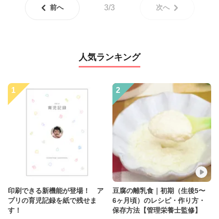
前へ
3/3
次へ
人気ランキング
1
2
印刷できる新機能が登場！ ア
豆腐の離乳食｜初期（生後5〜
プリの育児記録を紙で残せま
6ヶ月頃）のレシピ・作り方・
す！
保存方法【管理栄養士監修】