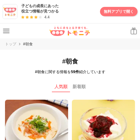
子どもの成長にあった
役立つ情報が見つかる
無料アプリで開く
4.4
トップ
#朝食
#朝食
#朝食に関する情報を
59件
紹介しています
人気順
新着順