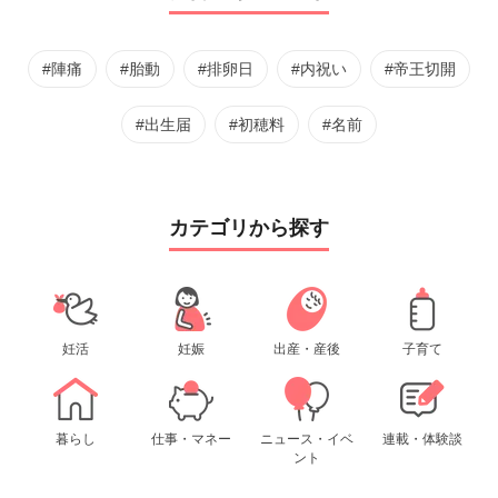
#陣痛
#胎動
#排卵日
#内祝い
#帝王切開
#出生届
#初穂料
#名前
カテゴリから探す
妊活
妊娠
出産・産後
子育て
暮らし
仕事・マネー
ニュース・イベ
連載・体験談
ント