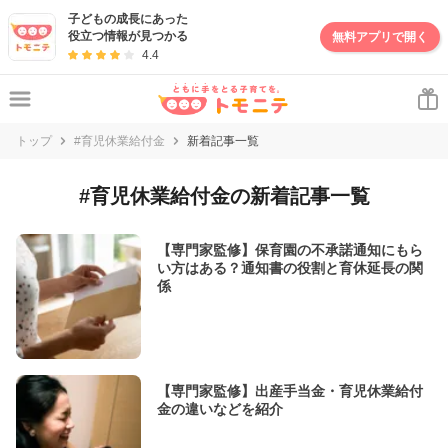
子どもの成長にあった
役立つ情報が見つかる
無料アプリで開く
4.4
トップ
#育児休業給付金
新着記事一覧
#
育児休業給付金
の新着記事一覧
【専門家監修】保育園の不承諾通知にもら
い方はある？通知書の役割と育休延長の関
係
【専門家監修】出産手当金・育児休業給付
金の違いなどを紹介