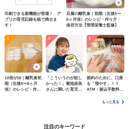
印刷できる新機能が登場！ ア
豆腐の離乳食｜初期（生後5〜
プリの育児記録を紙で残せま
6ヶ月頃）のレシピ・作り方・
す！
保存方法【管理栄養士監修】
3
4
5
10倍がゆ｜離乳食初
「こういうのが欲し
節約のために、口座
期（生後5〜6ヶ月
かった！」菊地亜美
を「増やす」！？
頃）のレシピ・作り
さんに聞いた育児
ATM・振込手数料の
方・保存方法【管理
の”リアルな本音”
ムダを減らす新しい
栄養士監修】
家計管理術
もっと見る
注目のキーワード