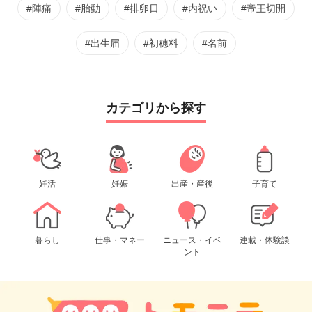
#陣痛
#胎動
#排卵日
#内祝い
#帝王切開
#出生届
#初穂料
#名前
カテゴリから探す
妊活
妊娠
出産・産後
子育て
暮らし
仕事・マネー
ニュース・イベ
連載・体験談
ント