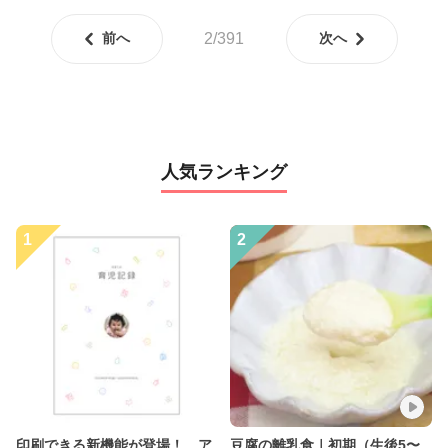
前へ
2/391
次へ
人気ランキング
1
2
印刷できる新機能が登場！ ア
豆腐の離乳食｜初期（生後5〜