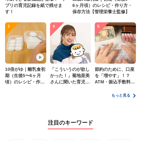
プリの育児記録を紙で残せま
6ヶ月頃）のレシピ・作り方・
す！
保存方法【管理栄養士監修】
3
4
5
10倍がゆ｜離乳食初
「こういうのが欲し
節約のために、口座
期（生後5〜6ヶ月
かった！」菊地亜美
を「増やす」！？
頃）のレシピ・作り
さんに聞いた育児
ATM・振込手数料の
方・保存方法【管理
の”リアルな本音”
ムダを減らす新しい
栄養士監修】
家計管理術
もっと見る
注目のキーワード