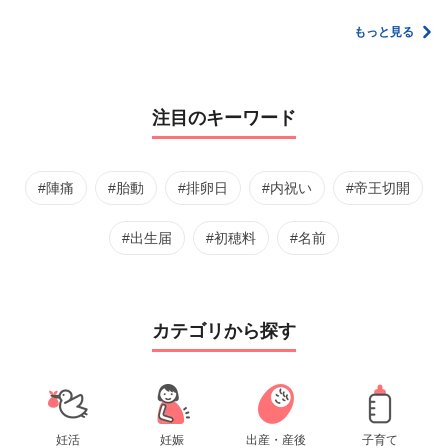
方・保存方法【管理
の”リアルな本音”
ムダを減らす新しい
栄養士監修】
家計管理術
もっと見る
注目のキーワード
#陣痛
#胎動
#排卵日
#内祝い
#帝王切開
#出生届
#初穂料
#名前
カテゴリから探す
妊活
妊娠
出産・産後
子育て