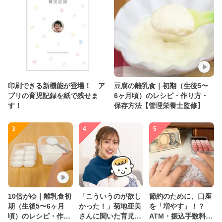
印刷できる新機能が登場！ ア
豆腐の離乳食｜初期（生後5〜
プリの育児記録を紙で残せま
6ヶ月頃）のレシピ・作り方・
す！
保存方法【管理栄養士監修】
3
4
5
10倍がゆ｜離乳食初
「こういうのが欲し
節約のために、口座
期（生後5〜6ヶ月
かった！」菊地亜美
を「増やす」！？
頃）のレシピ・作り
さんに聞いた育児
ATM・振込手数料の