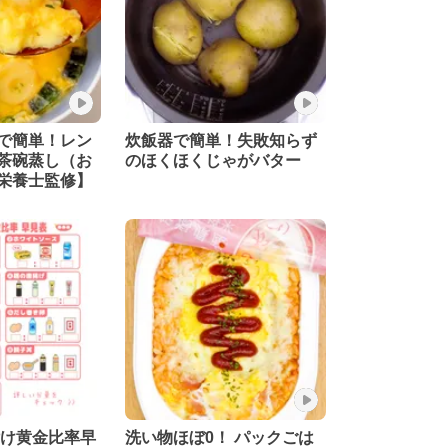
で簡単！レン
炊飯器で簡単！失敗知らず
茶碗蒸し（お
のほくほくじゃがバター
栄養士監修】
付け黄金比率早
洗い物ほぼ0！ パックごは