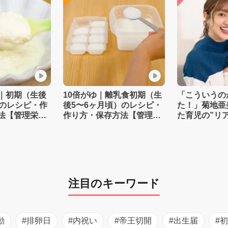
｜初期（生後
10倍がゆ｜離乳食初期（生
「こういうの
）のレシピ・作
後5〜6ヶ月頃）のレシピ・
た！」菊地亜
法【管理栄養
作り方・保存方法【管理栄
た育児の”リ
養士監修】
注目のキーワード
動
#排卵日
#内祝い
#帝王切開
#出生届
#