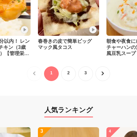
分以内！ レン
春巻きの皮で簡単ビッグ
朝食や夜食に
チキン（3歳
マック風タコス
チャーハンの
な）【管理栄養
風豆乳スープ
【管理栄養士
1
2
3
人気ランキング
3
4