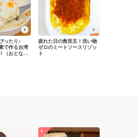
ぴったり♪
疲れた日の救世主！洗い物
素で作る台湾
ゼロのミートソースリゾッ
！（おとな）
ト
監修】
5