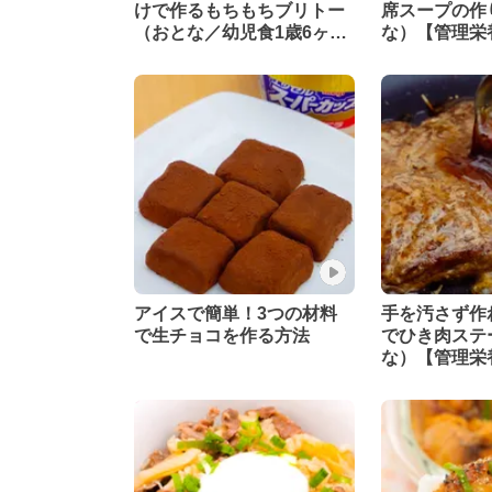
けで作るもちもちブリトー
席スープの作
（おとな／幼児食1歳6ヶ月
な）【管理栄
頃から）【管理栄養士監
修】
アイスで簡単！3つの材料
手を汚さず作
で生チョコを作る方法
でひき肉ステ
な）【管理栄