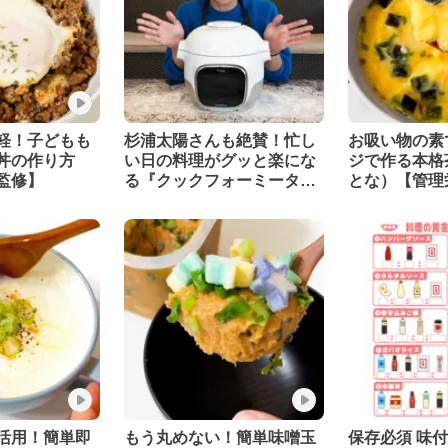
軽！子どもも
杉浦太陽さんも絶賛！忙し
お吸い物の素
丼の作り方
い日の料理がグッと楽にな
ジで作る本格
監修】
る『クックフォーミータッ
とな）【管理
チ』
活用！簡単即
もう丸めない！簡単味噌玉
保存必須 味