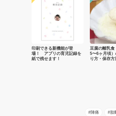
印刷できる新機能が登
豆腐の離乳食
場！ アプリの育児記録を
5〜6ヶ月頃
紙で残せます！
り方・保存方
士監修】
#陣痛
#胎