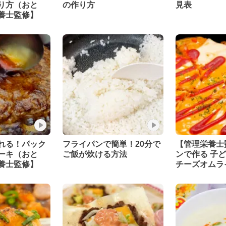
り方（おと
の作り方
見表
養士監修】
れる！パック
フライパンで簡単！20分で
【管理栄養士
ーキ（おと
ご飯が炊ける方法
ンで作る 子
養士監修】
チーズオムラ
から／おとな