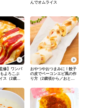
んでオムライス
監修】ワンパ
おやつやおつまみに！餃子
どもよろこぶ
の皮でベーコンエピ風の作
イス（2歳頃
り方（2歳頃から／おと
）
な）【管理栄養士監修】