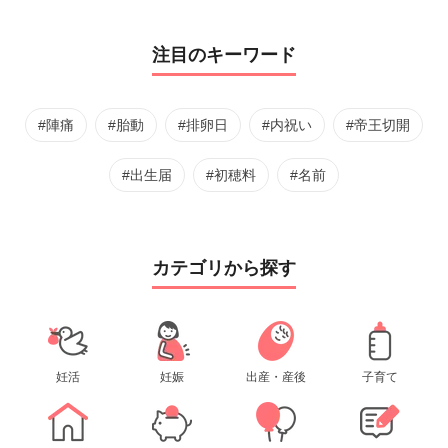
注目のキーワード
#陣痛
#胎動
#排卵日
#内祝い
#帝王切開
#出生届
#初穂料
#名前
カテゴリから探す
妊活
妊娠
出産・産後
子育て