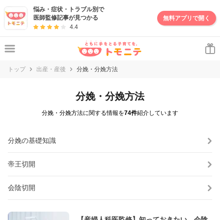
悩み・症状・トラブル別で
医師監修記事が見つかる
無料アプリで開く
4.4
トップ
出産・産後
分娩・分娩方法
分娩・分娩方法
分娩・分娩方法に関する情報を
74件
紹介しています
分娩の基礎知識
帝王切開
会陰切開
【産婦人科医監修】知っておきたい 会陰