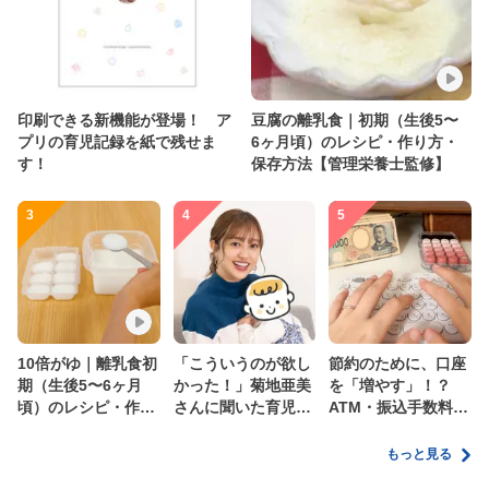
印刷できる新機能が登場！ ア
豆腐の離乳食｜初期（生後5〜
プリの育児記録を紙で残せま
6ヶ月頃）のレシピ・作り方・
す！
保存方法【管理栄養士監修】
3
4
5
10倍がゆ｜離乳食初
「こういうのが欲し
節約のために、口座
期（生後5〜6ヶ月
かった！」菊地亜美
を「増やす」！？
頃）のレシピ・作り
さんに聞いた育児
ATM・振込手数料の
方・保存方法【管理
の”リアルな本音”
ムダを減らす新しい
栄養士監修】
家計管理術
もっと見る