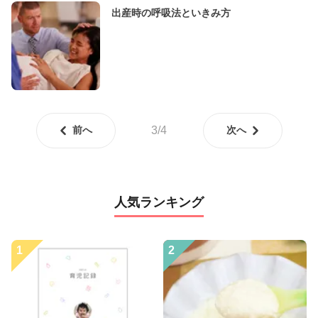
出産時の呼吸法といきみ方
前へ
3/4
次へ
人気ランキング
1
2