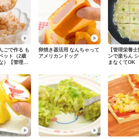
んごで作る も
卵焼き器活用 なんちゃって
【管理栄養士
ベット（2歳
アメリカンドッグ
ンで楽ちん 
な）【管理栄
まなくてOK