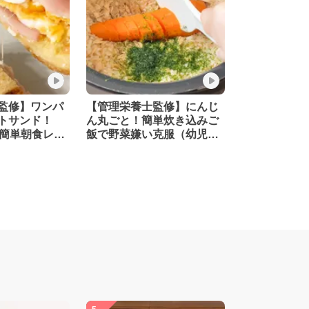
監修】ワンパ
【管理栄養士監修】にんじ
トサンド！
ん丸ごと！簡単炊き込みご
の簡単朝食レシ
飯で野菜嫌い克服（幼児食
歳6ヶ月頃か
1歳6ヶ月頃から／おとな）