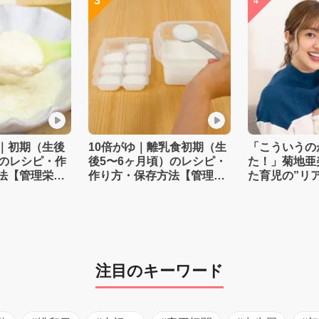
3
4
｜初期（生後
10倍がゆ｜離乳食初期（生
「こういうの
）のレシピ・作
後5〜6ヶ月頃）のレシピ・
た！」菊地亜
法【管理栄養
作り方・保存方法【管理栄
た育児の”リ
養士監修】
注目のキーワード