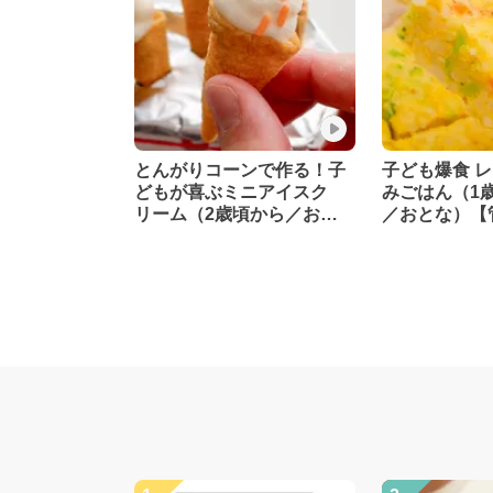
とんがりコーンで作る！子
子ども爆食 
どもが喜ぶミニアイスク
みごはん（1
リーム（2歳頃から／おと
／おとな）【
な）
修】