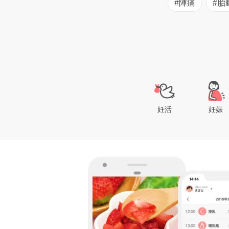
#陣痛
#胎
妊活
妊娠