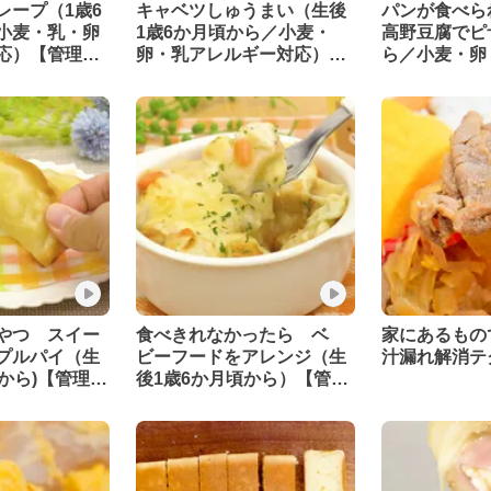
レープ（1歳6
キャベツしゅうまい（生後
パンが食べ
小麦・乳・卵
1歳6か月頃から／小麦・
高野豆腐でピ
応）【管理栄
卵・乳アレルギー対応）
ら／小麦・卵
【管理栄養士監修】
ギー対応）【
修】
やつ スイー
食べきれなかったら ベ
家にあるもの
プルパイ（生
ビーフードをアレンジ（生
汁漏れ解消テ
から)【管理栄
後1歳6か月頃から）【管理
栄養士監修】