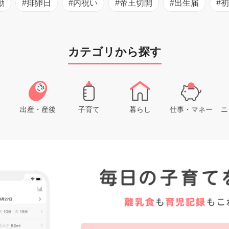
動
#排卵日
#内祝い
#帝王切開
#出生届
#
カテゴリから探す
出産・産後
子育て
暮らし
仕事・マネー
ニ