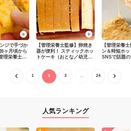
レンジで手づか
【管理栄養士監修】卵焼き
【管理栄養士
歳6ヶ月頃から
器が便利！ スティックホッ
ン＆時短ホッ
管理栄養士監
トケーキ（おとな／幼児食
SNSで話題
1歳6ヶ月頃から）
ピ（幼児食1
ら）
1
2
3
…
24
人気ランキング