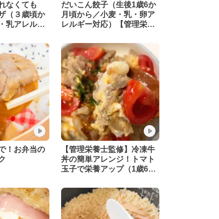
られなくても
だいこん餃子（生後1歳6か
ザ（３歳頃か
月頃から／小麦・乳・卵ア
・乳アレル
レルギー対応）【管理栄養
管理栄養士監
士監修】
で！お弁当の
【管理栄養士監修】冷凍牛
ク
丼の簡単アレンジ！トマト
玉子で栄養アップ（1歳6ヶ
月頃から／おとな）