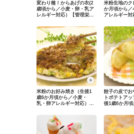
変わり種！からあげの衣(2
米粉生地のク
歳頃から／小麦・卵・乳ア
か月頃から／
レルギー対応）【管理栄養
アレルギー対
士監修】
養士監修】
米粉のお好み焼き（生後1
餃子の皮でお
歳6か月頃から／小麦・
トポテトアッ
乳・卵アレルギー対応）
後1歳6か月頃
【管理栄養士監修】
養士監修】