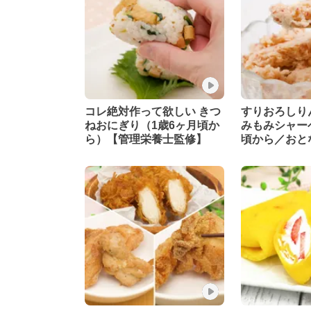
コレ絶対作って欲しい きつ
すりおろしり
ねおにぎり（1歳6ヶ月頃か
みもみシャー
ら）【管理栄養士監修】
頃から／おと
養士監修】