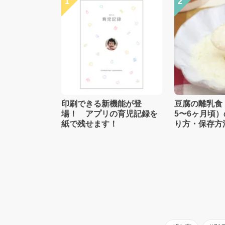
1
2
印刷できる新機能が登
豆腐の離乳食
場！ アプリの育児記録を
5〜6ヶ月頃
紙で残せます！
り方・保存方
士監修】