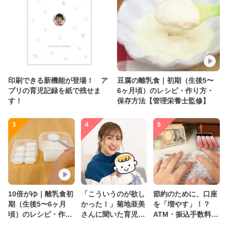
印刷できる新機能が登場！ ア
豆腐の離乳食｜初期（生後5〜
プリの育児記録を紙で残せま
6ヶ月頃）のレシピ・作り方・
す！
保存方法【管理栄養士監修】
3
4
5
10倍がゆ｜離乳食初
「こういうのが欲し
節約のために、口座
期（生後5〜6ヶ月
かった！」菊地亜美
を「増やす」！？
頃）のレシピ・作り
さんに聞いた育児
ATM・振込手数料の
方・保存方法【管理
の”リアルな本音”
ムダを減らす新しい