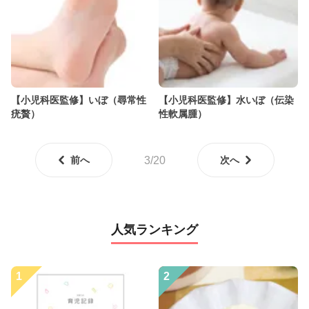
【小児科医監修】いぼ（尋常性
【小児科医監修】水いぼ（伝染
疣贅）
性軟属腫）
前へ
3/20
次へ
人気ランキング
1
2