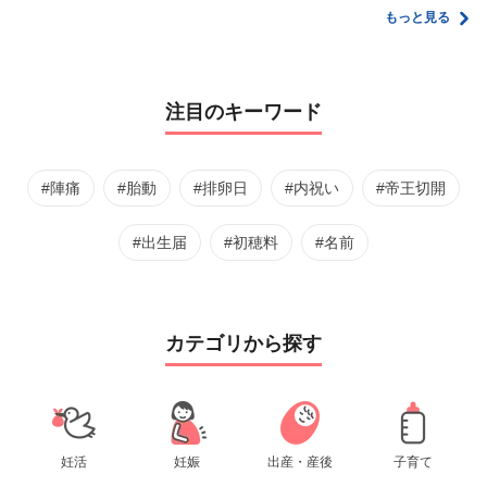
栄養士監修】
家計管理術
もっと見る
注目のキーワード
#陣痛
#胎動
#排卵日
#内祝い
#帝王切開
#出生届
#初穂料
#名前
カテゴリから探す
妊活
妊娠
出産・産後
子育て