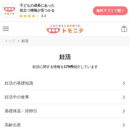
子どもの成長にあった
役立つ情報が見つかる
無料アプリで開く
4.4
トップ
妊活
妊活
妊活に関する情報を
179件
紹介しています
妊活の基礎知識
妊活中の食事
基礎体温・排卵日
高齢出産