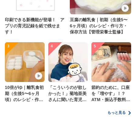
印刷できる新機能が登場！ ア
豆腐の離乳食｜初期（生後5〜
プリの育児記録を紙で残せま
6ヶ月頃）のレシピ・作り方・
す！
保存方法【管理栄養士監修】
3
4
5
10倍がゆ｜離乳食初
「こういうのが欲し
節約のために、口座
期（生後5〜6ヶ月
かった！」菊地亜美
を「増やす」！？
頃）のレシピ・作り
さんに聞いた育児
ATM・振込手数料の
方・保存方法【管理
の”リアルな本音”
ムダを減らす新しい
栄養士監修】
家計管理術
もっと見る