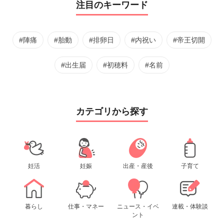
注目のキーワード
#陣痛
#胎動
#排卵日
#内祝い
#帝王切開
#出生届
#初穂料
#名前
カテゴリから探す
妊活
妊娠
出産・産後
子育て
暮らし
仕事・マネー
ニュース・イベ
連載・体験談
ント