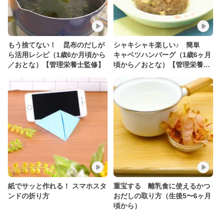
もう捨てない！ 昆布のだしが
シャキシャキ楽しい♪ 簡単
ら活用レシピ（1歳6か月頃から
キャベツハンバーグ（1歳6ヶ月
／おとな）【管理栄養士監修】
頃から／おとな）【管理栄養士
監修】
紙でサッと作れる！ スマホスタ
重宝する 離乳食に使えるかつ
ンドの折り方
おだしの取り方（生後5〜6ヶ月
頃から）