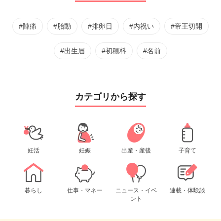
#陣痛
#胎動
#排卵日
#内祝い
#帝王切開
#出生届
#初穂料
#名前
カテゴリから探す
妊活
妊娠
出産・産後
子育て
暮らし
仕事・マネー
ニュース・イベ
連載・体験談
ント