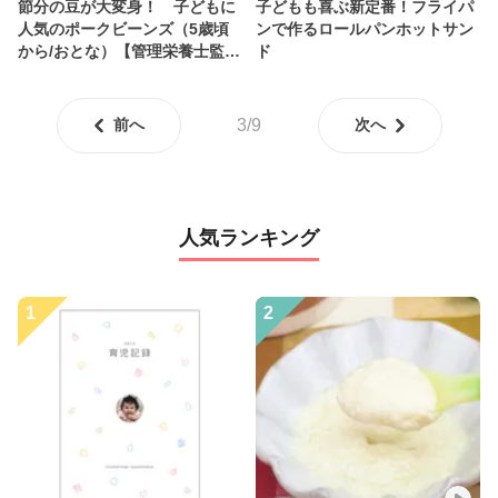
節分の豆が大変身！ 子どもに
子どもも喜ぶ新定番！フライパ
人気のポークビーンズ（5歳頃
ンで作るロールパンホットサン
から/おとな）【管理栄養士監
ド
修】
前へ
3/9
次へ
人気ランキング
1
2