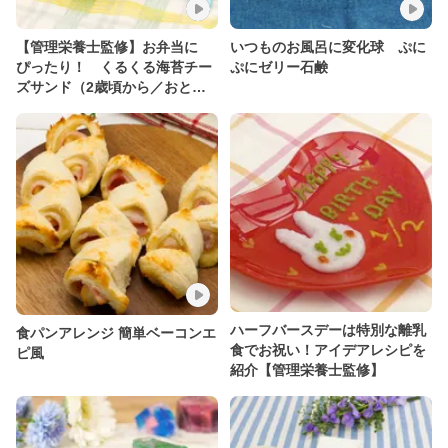
【管理栄養士監修】お弁当に
いつものお風呂に変化球 ぷに
ぴったり！ くるくる海苔チー
ぷにゼリー石鹸
ズサンド（2歳頃から／おと
な）
ハーフバースデーは特別な離乳
食パンアレンジ 簡単ベーコンエ
食でお祝い！アイデアレシピを
ピ風
紹介【管理栄養士監修】