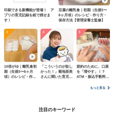
印刷できる新機能が登場！ ア
豆腐の離乳食｜初期（生後5〜
プリの育児記録を紙で残せま
6ヶ月頃）のレシピ・作り方・
す！
保存方法【管理栄養士監修】
3
4
5
10倍がゆ｜離乳食初
「こういうのが欲し
節約のために、口座
期（生後5〜6ヶ月
かった！」菊地亜美
を「増やす」！？
頃）のレシピ・作り
さんに聞いた育児
ATM・振込手数料の
方・保存方法【管理
の”リアルな本音”
ムダを減らす新しい
栄養士監修】
家計管理術
もっと見る
注目のキーワード