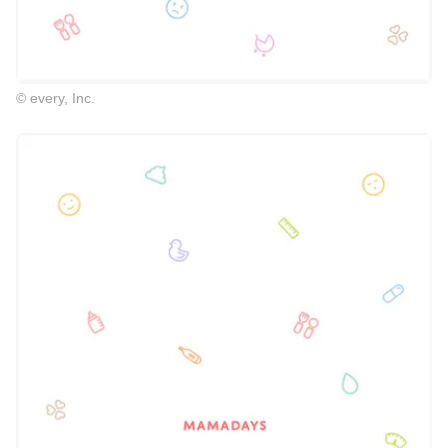
© every, Inc.