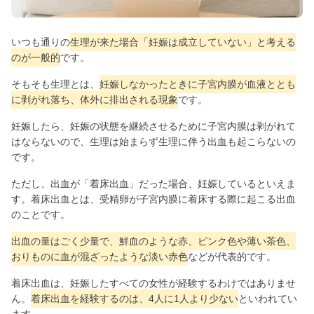
いつも通りの
生理が来た場合「妊娠は成立していない」と考える
のが一般的
です。
そもそも生理とは、
妊娠しなかったときに子宮内膜が血液ととも
に剥がれ落ち、体外に排出される現象
です。
妊娠したら、妊娠の状態を継続させるために子宮内膜は剥がれて
はならないので、生理は始まらず生理に伴う出血も起こらないの
です。
ただし、出血が「着床出血」だった場合、妊娠しているといえま
す。着床出血とは、受精卵が子宮内膜に着床する際に起こる出血
のことです。
出血の量はごく少量で、鮮血のような赤、ピンク色や薄い茶色、
おりものに血が混ざったような淡い赤色
などが代表的です。
着床出血は、妊娠したすべての女性が経験するわけではありませ
ん。
着床出血を経験するのは、4人に1人より少ない
といわれてい
ます。