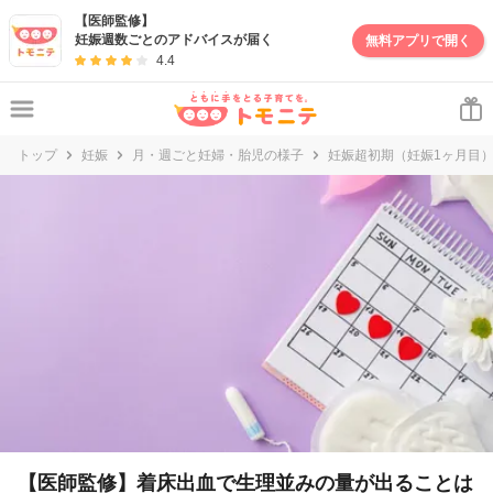
妊娠・出産・子育て情報サイト | トモニテ
【医師監修】
妊娠週数ごとのアドバイスが届く
無料アプリで開く
4.4
トップ
妊娠
月・週ごと妊婦・胎児の様子
妊娠超初期（妊娠1ヶ月目
【医師監修】着床出血で生理並みの量が出ることは