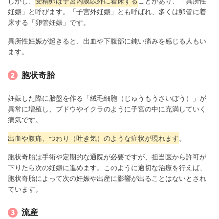
しかし、
受精卵は子宮内膜以外に着床する
ことがあり、「異所性
妊娠」と呼びます。「子宮外妊娠」とも呼ばれ、多くは卵管に着
床する「卵管妊娠」です。
異所性妊娠が起きると、出血や下腹部に鈍い痛みを感じる人もい
ます。
胞状奇胎
妊娠した際に胎盤を作る「絨毛細胞（じゅうもうさいぼう）」が
異常に増殖し、ブドウやイクラのように子宮の中に充満していく
病気です。
出血や腹痛、つわり（吐き気）のような症状が現れます
。
胞状奇胎は手術や定期的な通院が必要ですが、担当医から許可が
下りたら次の妊娠に進めます。このように適切な治療を行えば、
胞状奇胎によって次の妊娠や出産に影響が出ることはないとされ
ています。
流産