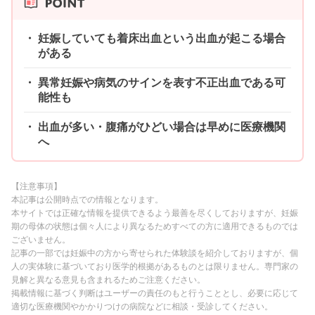
妊娠していても着床出血という出血が起こる場合
がある
異常妊娠や病気のサインを表す不正出血である可
能性も
出血が多い・腹痛がひどい場合は早めに医療機関
へ
【注意事項】
本記事は公開時点での情報となります。
本サイトでは正確な情報を提供できるよう最善を尽くしておりますが、妊娠
期の母体の状態は個々人により異なるためすべての方に適用できるものでは
ございません。
記事の一部では妊娠中の方から寄せられた体験談を紹介しておりますが、個
人の実体験に基づいており医学的根拠があるものとは限りません。専門家の
見解と異なる意見も含まれるためご注意ください。
掲載情報に基づく判断はユーザーの責任のもと行うこととし、必要に応じて
適切な医療機関やかかりつけの病院などに相談・受診してください。