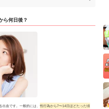
から何日後？
る出血です。一般的には、
性行為から7〜14日ほどたった頃