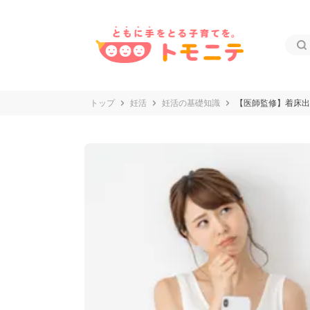
トップ
妊活
妊活の基礎知識
【医師監修】着床出