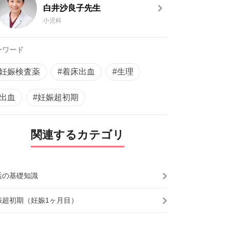
白井沙良子先生
小児科
ーワード
#妊娠検査薬
#着床出血
#生理
#出血
#妊娠超初期
関連するカテゴリ
活の基礎知識
娠超初期（妊娠1ヶ月目）