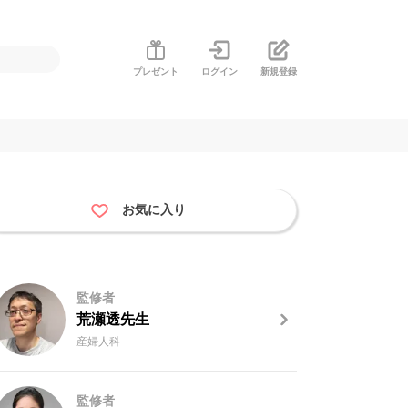
プレゼント
ログイン
新規登録
お気に入り
監修者
荒瀬透先生
産婦人科
監修者