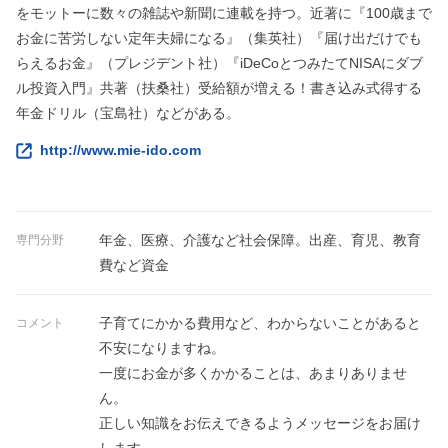
をモットーに数々の雑誌や新聞に連載を持つ。近著に『100歳まで
お金に苦労しない定年夫婦になる』（集英社）『届け出だけでも
らえるお金』（プレジデント社）『iDeCoとつみたてNISAにダブ
ル投資入門』共著（扶桑社）受給額が増える！書き込み式得する
年金ドリル（宝島社）などがある。
http://www.mie-ido.com
年金、医療、介護など社会保障。出産、育児、教育
専門分野
費など資金
子育てにかかる費用など、わからないことがあると
コメント
不安になりますね。
一度にお金が多くかかることは、あまりありませ
ん。
正しい知識をお伝えできるようメッセージをお届け