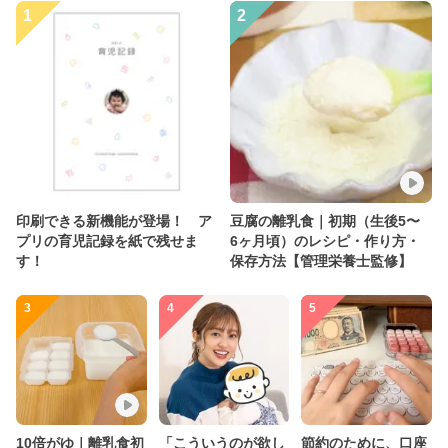
1
2
印刷できる新機能が登場！ ア
豆腐の離乳食｜初期（生後5〜
プリの育児記録を紙で残せま
6ヶ月頃）のレシピ・作り方・
す！
保存方法【管理栄養士監修】
3
4
5
10倍がゆ｜離乳食初
「こういうのが欲し
節約のために、口座