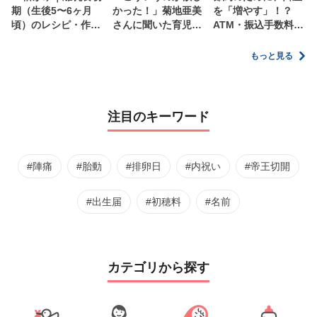
期（生後5〜6ヶ月
かった！」菊地亜美
を「増やす」！？
頃）のレシピ・作り
さんに聞いた育児
ATM・振込手数料の
方・保存方法【管理
の”リアルな本音”
ムダを減らす新しい
栄養士監修】
家計管理術
もっと見る
注目のキーワード
#陣痛
#胎動
#排卵日
#内祝い
#帝王切開
#出生届
#初穂料
#名前
カテゴリから探す