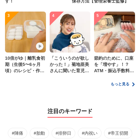
す！
保存方法【管理栄養士監修】
3
4
5
10倍がゆ｜離乳食初
「こういうのが欲し
節約のために、口座
期（生後5〜6ヶ月
かった！」菊地亜美
を「増やす」！？
頃）のレシピ・作り
さんに聞いた育児
ATM・振込手数料の
方・保存方法【管理
の”リアルな本音”
ムダを減らす新しい
栄養士監修】
家計管理術
もっと見る
注目のキーワード
#陣痛
#胎動
#排卵日
#内祝い
#帝王切開