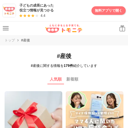
子どもの成長にあった
役立つ情報が見つかる
無料アプリで開く
4.4
トップ
#産後
#産後
#産後に関する情報を
179件
紹介しています
人気順
新着順