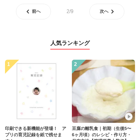
前へ
2/9
次へ
人気ランキング
1
2
印刷できる新機能が登場！ ア
豆腐の離乳食｜初期（生後5〜
プリの育児記録を紙で残せま
6ヶ月頃）のレシピ・作り方・