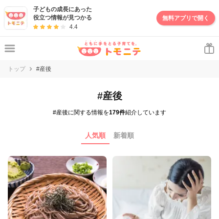
子どもの成長にあった
役立つ情報が見つかる
無料アプリで開く
4.4
トップ
#産後
#産後
#産後に関する情報を
179件
紹介しています
人気順
新着順