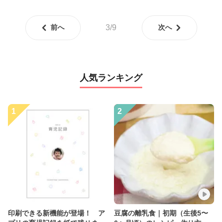
前へ
3/9
次へ
人気ランキング
1
2
印刷できる新機能が登場！ ア
豆腐の離乳食｜初期（生後5〜