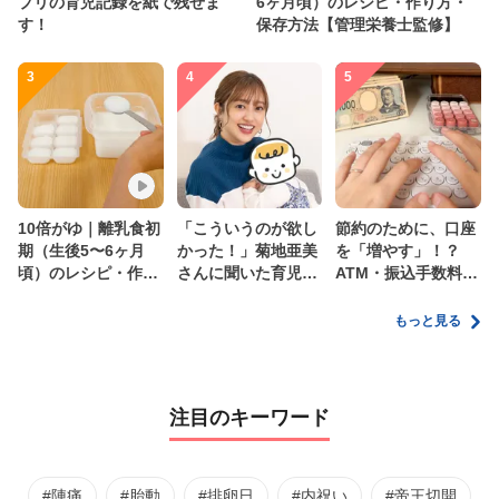
プリの育児記録を紙で残せま
6ヶ月頃）のレシピ・作り方・
す！
保存方法【管理栄養士監修】
3
4
5
10倍がゆ｜離乳食初
「こういうのが欲し
節約のために、口座
期（生後5〜6ヶ月
かった！」菊地亜美
を「増やす」！？
頃）のレシピ・作り
さんに聞いた育児
ATM・振込手数料の
方・保存方法【管理
の”リアルな本音”
ムダを減らす新しい
栄養士監修】
家計管理術
もっと見る
注目のキーワード
#陣痛
#胎動
#排卵日
#内祝い
#帝王切開