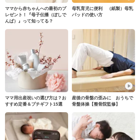
ママから赤ちゃんへの最初のプ
母乳育児に便利 （紙製）母乳
レゼント！『母子伝播（ぼしで
パッドの使い方
んぱ）』って知ってる？
ママ用出産祝いの選び方は？お
産後の骨盤の歪みに おうちで
すすめ定番＆プチギフト15選
骨盤体操【整骨院監修】