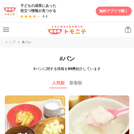
子どもの成長にあった
役立つ情報が見つかる
無料アプリで開く
4.4
トップ
#パン
#パン
#パンに関する情報を
94件
紹介しています
人気順
新着順