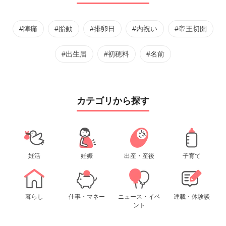
#陣痛
#胎動
#排卵日
#内祝い
#帝王切開
#出生届
#初穂料
#名前
カテゴリから探す
妊活
妊娠
出産・産後
子育て
暮らし
仕事・マネー
ニュース・イベ
連載・体験談
ント