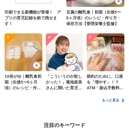
印刷できる新機能が登場！ ア
豆腐の離乳食｜初期（生後5〜
プリの育児記録を紙で残せま
6ヶ月頃）のレシピ・作り方・
す！
保存方法【管理栄養士監修】
3
4
5
10倍がゆ｜離乳食初
「こういうのが欲し
節約のために、口座
期（生後5〜6ヶ月
かった！」菊地亜美
を「増やす」！？
頃）のレシピ・作り
さんに聞いた育児
ATM・振込手数料の
方・保存方法【管理
の”リアルな本音”
ムダを減らす新しい
栄養士監修】
家計管理術
もっと見る
注目のキーワード