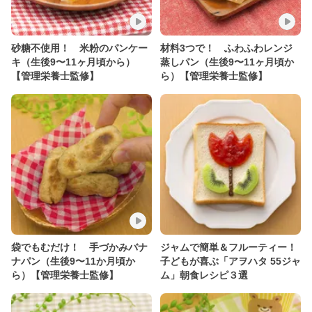
砂糖不使用！ 米粉のパンケー
材料3つで！ ふわふわレンジ
キ（生後9〜11ヶ月頃から）
蒸しパン（生後9〜11ヶ月頃か
【管理栄養士監修】
ら）【管理栄養士監修】
袋でもむだけ！ 手づかみバナ
ジャムで簡単＆フルーティー！
ナパン（生後9〜11か月頃か
子どもが喜ぶ「アヲハタ 55ジャ
ら）【管理栄養士監修】
ム」朝食レシピ３選