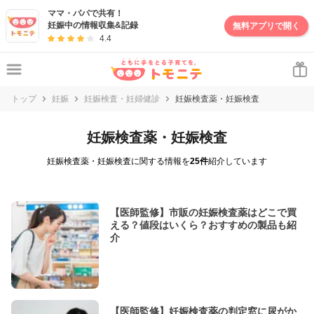
ママ・パパで共有！
妊娠中の情報収集&記録
無料アプリで開く
4.4
トップ
妊娠
妊娠検査・妊婦健診
妊娠検査薬・妊娠検査
妊娠検査薬・妊娠検査
妊娠検査薬・妊娠検査に関する情報を
25件
紹介しています
【医師監修】市販の妊娠検査薬はどこで買
える？値段はいくら？おすすめの製品も紹
介
【医師監修】妊娠検査薬の判定窓に尿がか