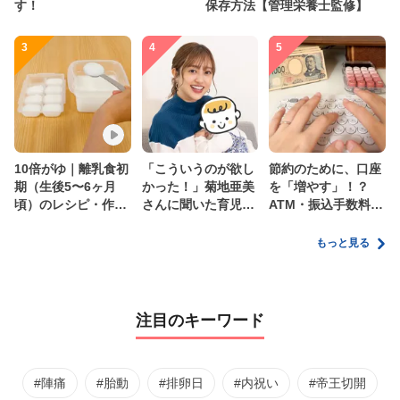
す！
保存方法【管理栄養士監修】
3
4
5
10倍がゆ｜離乳食初
「こういうのが欲し
節約のために、口座
期（生後5〜6ヶ月
かった！」菊地亜美
を「増やす」！？
頃）のレシピ・作り
さんに聞いた育児
ATM・振込手数料の
方・保存方法【管理
の”リアルな本音”
ムダを減らす新しい
栄養士監修】
家計管理術
もっと見る
注目のキーワード
#陣痛
#胎動
#排卵日
#内祝い
#帝王切開